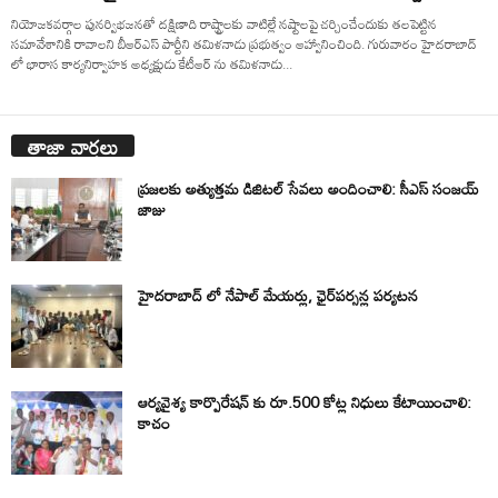
నియోజకవర్గాల పునర్విభజనతో దక్షిణాది రాష్ట్రాలకు వాటిల్లే నష్టాలపై చర్చించేందుకు తలపెట్టిన
సమావేశానికి రావాలని బీఆర్ఎస్ పార్టీని తమిళనాడు ప్రభుత్వం ఆహ్వానించింది. గురువారం హైదరాబాద్
లో భారాస కార్యనిర్వాహక అధ్యక్షుడు కేటీఆర్ ను తమిళనాడు...
తాజా వార్తలు
ప్రజలకు అత్యుత్తమ డిజిటల్ సేవలు అందించాలి: సీఎస్ సంజయ్
జాజు
హైదరాబాద్ లో నేపాల్ మేయర్లు, ఛైర్‌పర్సన్ల పర్యటన
ఆర్యవైశ్య కార్పొరేషన్ కు రూ.500 కోట్ల నిధులు కేటాయించాలి:
కాచం