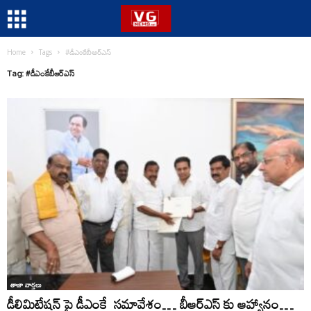
Home
Tags
#డీఎంకేబీఆర్ఎస్
Tag: #డీఎంకేబీఆర్ఎస్
తాజా వార్తలు
డీలిమిటేషన్ పై డీఎంకే సమావేశం… బీఆర్ఎస్ కు ఆహ్వానం…