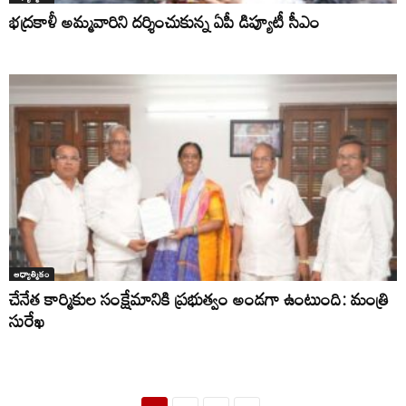
భద్రకాళీ అమ్మవారిని దర్శించుకున్న ఏపీ డిప్యూటీ సీఎం
ఆధ్యాత్మికం
చేనేత కార్మికుల సంక్షేమానికి ప్రభుత్వం అండగా ఉంటుంది: మంత్రి
సురేఖ