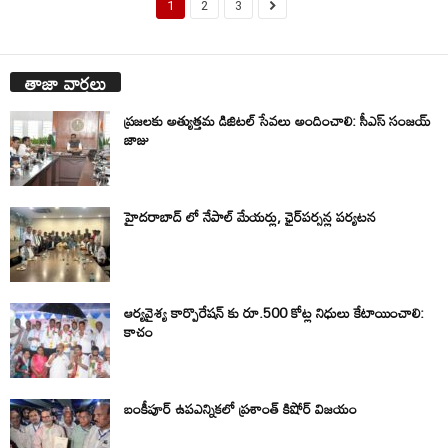
1
2
3
తాజా వార్తలు
ప్రజలకు అత్యుత్తమ డిజిటల్ సేవలు అందించాలి: సీఎస్ సంజయ్
జాజు
హైదరాబాద్ లో నేపాల్ మేయర్లు, ఛైర్‌పర్సన్ల పర్యటన
ఆర్యవైశ్య కార్పొరేషన్ కు రూ.500 కోట్ల నిధులు కేటాయించాలి:
కాచం
బంకీపూర్ ఉపఎన్నికలో ప్రశాంత్ కిషోర్ విజయం