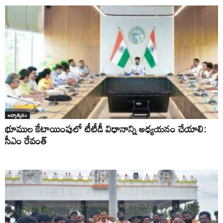
ఆధ్యాత్మికం
భూముల కేటాయింపులో టీటీడీ విధానాన్ని అధ్యయనం చేయాలి:
సీఎం రేవంత్