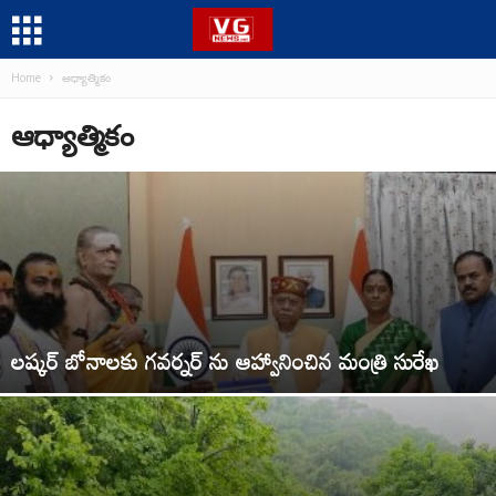
Home
ఆధ్యాత్మికం
ఆధ్యాత్మికం
లష్కర్ బోనాలకు గవర్నర్ ను ఆహ్వానించిన మంత్రి సురేఖ