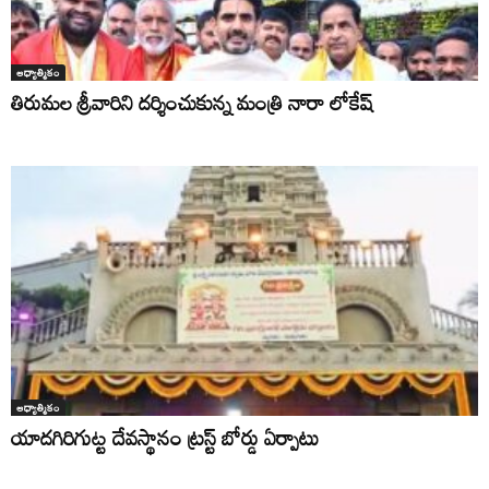
ఆధ్యాత్మికం
తిరుమల శ్రీవారిని దర్శించుకున్న మంత్రి నారా లోకేష్
ఆధ్యాత్మికం
యాదగిరిగుట్ట దేవస్థానం ట్రస్ట్ బోర్డు ఏర్పాటు