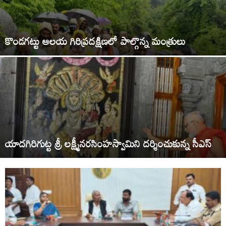
కొండగట్టు ఆలయ గిరిప్రదక్షిణలో పాల్గొన్న మంత్రులు
యాదగిరిగుట్ట శ్రీ లక్ష్మీనరసింహస్వామిని దర్శించుకున్న సీఎస్