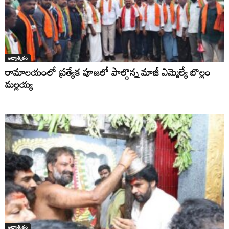
ఆధ్యాత్మికం
రామాలయంలో ప్రత్యేక పూజలో పాల్గొన్న మాజీ ఎమ్మెల్యే బొల్లం
మల్లయ్య
ఆధ్యాత్మికం