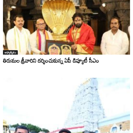
ఆధ్యాత్మికం
తిరుమల శ్రీవారిని దర్శించుకున్న ఏపీ డిప్యూటీ సీఎం