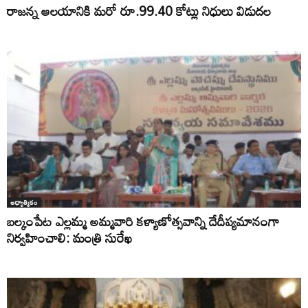
రాజన్న ఆలయానికి మరో రూ.99.40 కోట్లు నిధులు విడుదల
ఆధ్యాత్మికం
బల్కంపేట ఎల్లమ్మ అమ్మవారి కళ్యాణోత్సవాన్ని దేదీప్యమానంగా
నిర్వహించాలి: మంత్రి సురేఖ