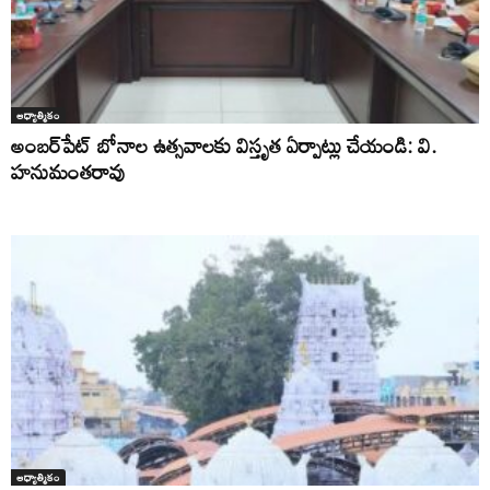
ఆధ్యాత్మికం
అంబర్‌పేట్ బోనాల ఉత్సవాలకు విస్తృత ఏర్పాట్లు చేయండి: వి.
హనుమంతరావు
ఆధ్యాత్మికం