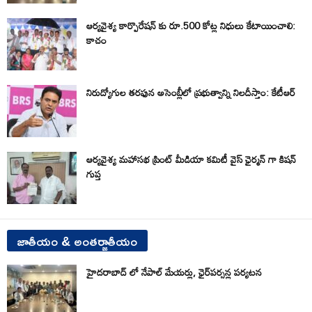
ఆర్యవైశ్య కార్పొరేషన్ కు రూ.500 కోట్ల నిధులు కేటాయించాలి:
కాచం
నిరుద్యోగుల తరఫున అసెంబ్లీలో ప్రభుత్వాన్ని నిలదీస్తాం: కేటీఆర్
ఆర్యవైశ్య మహాసభ ప్రింట్ మీడియా కమిటీ వైస్ ఛైర్మన్ గా కిషన్
గుప్త
జాతీయం & అంతర్జాతీయం
హైదరాబాద్ లో నేపాల్ మేయర్లు, ఛైర్‌పర్సన్ల పర్యటన