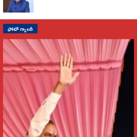
ఫోటో గ్యాలరీ