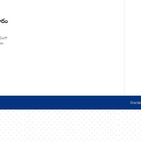
మోదం
ీవంగా
గా
Discla