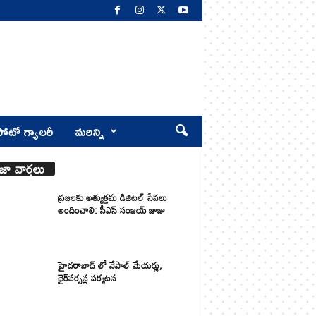
ోటో గ్యాలరీ
మరిన్ని
జా వార్తలు
ప్రజలకు అత్యుత్తమ డిజిటల్ సేవలు
అందించాలి: సీఎస్ సంజయ్ జాజు
హైదరాబాద్ లో నేపాల్ మేయర్లు,
ఛైర్‌పర్సన్ల పర్యటన