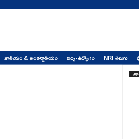
జాతీయం & అంతర్జాతీయం
విద్య-ఉద్యోగం
NRI తెలుగు
ఫ
తా