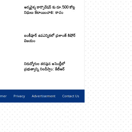
ఆర్యవైశ్య కార్పొరేషన్ కు రూ.500 కోట్ల
నిధులు కేటాయించాలి: కాచం
బంకీపూర్ ఉపఎన్నికలో ప్రశాంత్ కిషోర్
విజయం
నిరుద్యోగుల తరఫున అసెంబ్లీలో
ప్రభుత్వాన్ని నిలదీస్తాం: కేటీఆర్
imer
Privacy
Advertisement
Contact Us