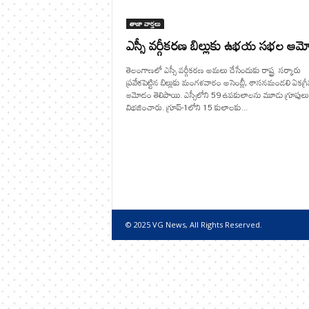
తాజా వార్తలు
ఎస్సీ వర్గీకరణ బిల్లుకు ఉభయ సభల ఆ
తెలంగాణలో ఎస్సీ వర్గీకరణ అమలు చేసేందుకు రాష్ట్ర సర్కారు
ప్రవేశపెట్టిన బిల్లుకు మంగళవారం అసెంబ్లీ, శాసనమండలి ఏకగ్ర
ఆమోదం తెలిపాయి. ఎస్సీలోని 59 ఉపకులాలను మూడు గ్రూపులు
విభజించారు. గ్రూప్-1లోని 15 కులాలకు...
© 2025 VG News, All Rights Reserved.