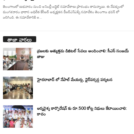
తెలంగాణలో బుధవారం నుంచి అసెంబ్లీ బడ్జెట్ సమావేశాలు ప్రారంభం కానున్నాయి. ఈ నేపథ్యంలో
మంగళవారం భారాస అధినేత కేసీఆర్ అధ్యక్షతన బీఆర్ఎస్ఎల్పీ సమావేశం తెలంగాణ భవన్ లో
జరిగింది. ఈ సమావేశానికి ఆ...
తాజా వార్తలు
ప్రజలకు అత్యుత్తమ డిజిటల్ సేవలు అందించాలి: సీఎస్ సంజయ్
జాజు
హైదరాబాద్ లో నేపాల్ మేయర్లు, ఛైర్‌పర్సన్ల పర్యటన
ఆర్యవైశ్య కార్పొరేషన్ కు రూ.500 కోట్ల నిధులు కేటాయించాలి:
కాచం