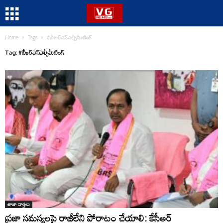
Home
Tags
#బీఆర్ఎస్ఎల్పీమీటింగ్
Tag: #బీఆర్ఎస్ఎల్పీమీటింగ్
తాజా వార్తలు
ప్రజా సమస్యలపై రాజీలేని పోరాటం చేయాలి: కేసీఆర్