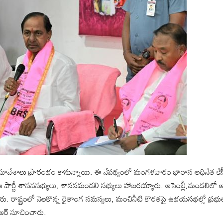
సమావేశాలు ప్రారంభం కానున్నాయి. ఈ నేపథ్యంలో మంగళవారం భారాస అధినేత కేసీ
 పార్టీ శాసనసభ్యులు, శాసనమండలి సభ్యులు హాజరయ్యారు. అసెంబ్లీ,మండలిలో అన
ం చేశారు. రాష్ట్రంలో నెలకొన్న రైతాంగ సమస్యలు, మంచినీటి కొరతపై ఉభయసభల్లో ప్రభ
ీఆర్ సూచించారు.