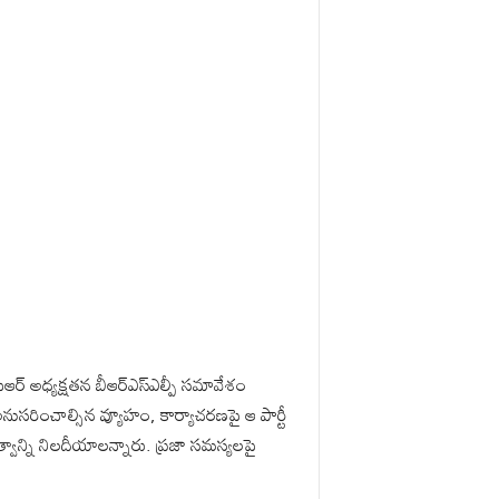
ఆర్ అధ్యక్షతన బీఆర్ఎస్ఎల్పీ సమావేశం
ుసరించాల్సిన వ్యూహం, కార్యాచరణపై ఆ పార్టీ
ుత్వాన్ని నిలదీయాలన్నారు. ప్రజా సమస్యలపై