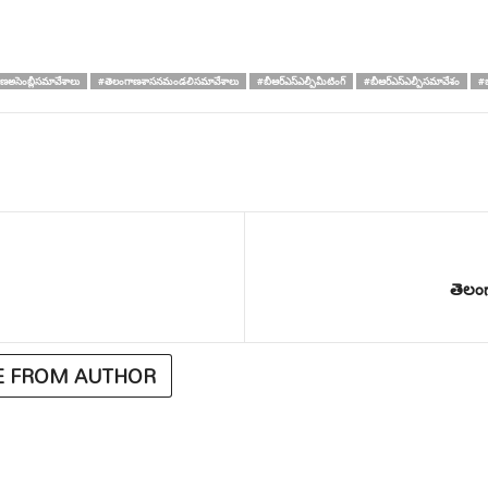
ణఅసెంబ్లీసమావేశాలు
#తెలంగాణశాసనమండలిసమావేశాలు
#బీఆర్ఎస్ఎల్పీమీటింగ్
#బీఆర్ఎస్ఎల్పీసమావేశం
#
తెలంగ
 FROM AUTHOR