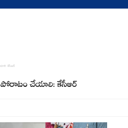
ాలి: కేసీఆర్
ి పోరాటం చేయాలి: కేసీఆర్