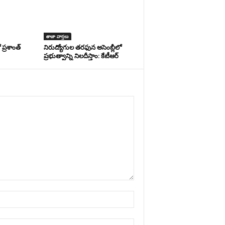
తాజా వార్తలు
ప్రశాంత్
నిరుద్యోగుల తరఫున అసెంబ్లీలో
ప్రభుత్వాన్ని నిలదీస్తాం: కేటీఆర్