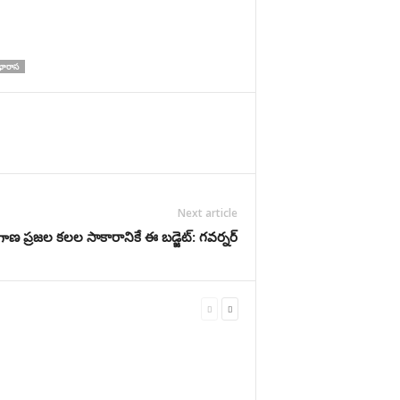
భారాస
Next article
ాణ ప్రజల కలల సాకారానికే ఈ బడ్జెట్: గవర్నర్