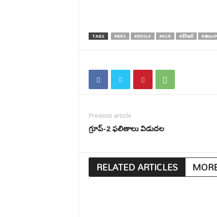
TAGS
#BRS
#BRSLP
#KCR
#కేసీఆర్
#తెలంగా
Previous article
గ్రూప్-2 ఫలితాలు విడుదల
RELATED ARTICLES
MORE