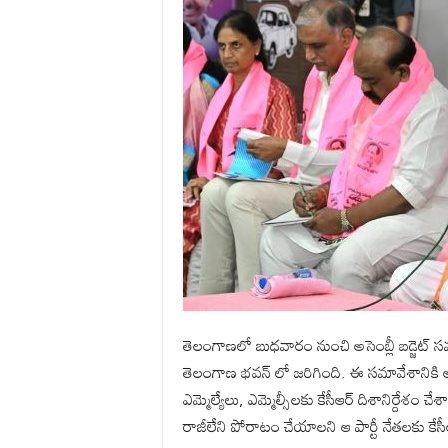
తెలంగాణలో బుధవారం నుంచి అసెంబ్లీ బడ్జెట్ 
తెలంగాణ భవన్ లో జరిగింది. ఈ సమావేశానికి ఆ
ఎమ్మెల్యేలు, ఎమ్మెల్సీలకు కేసీఆర్ దిశానిర్దేశ
రాజీలేని పోరాటం చేయాలని ఆ పార్టీ నేతలకు కేస