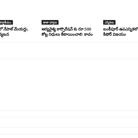
ర్జాతీయం
తాజా వార్తలు
ఎన్నికలు
ో నేపాల్ మేయర్లు,
ఆర్యవైశ్య కార్పొరేషన్ కు రూ.500
బంకీపూర్ ఉపఎన్నికలో 
పర్యటన
కోట్ల నిధులు కేటాయించాలి: కాచం
కిషోర్ విజయం