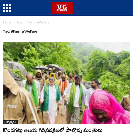
Home
Tags
#FarmerWelfare
Tag: #FarmerWelfare
ఆధ్యాత్మికం
కొండగట్టు ఆలయ గిరిప్రదక్షిణలో పాల్గొన్న మంత్రులు