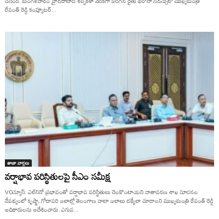
చేసింది. మంగళవారం హైదరాబాద్ శిల్పకళా వేదికగా జరిగిన రైతు భరోసా సదస్సులో ముఖ్యమంత్రి
రేవంత్ రెడ్డి కంప్యూటర్...
తాజా వార్తలు
వర్షాభావ పరిస్థితులపై సీఎం సమీక్ష
VGన్యూస్: ఎల్‌నినో ప్రభావంతో వ‌ర్షాభావ ప‌రిస్థితులు నెల‌కొంటాయ‌ని వాతావర‌ణ శాఖ సూచనల
నేపథ్యంలో కృష్ణా, గోదావ‌రి జ‌లాల్లో తెలంగాణ వాటా జ‌లాలు ద‌క్కేలా చూడాల‌ని ముఖ్యమంత్రి రేవంత్ రెడ్డి
అధికారులను ఆదేశించారు. ఎగువ...