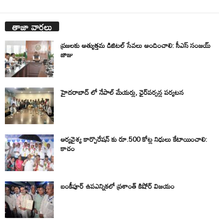
తాజా వార్తలు
ప్రజలకు అత్యుత్తమ డిజిటల్ సేవలు అందించాలి: సీఎస్ సంజయ్
జాజు
హైదరాబాద్ లో నేపాల్ మేయర్లు, ఛైర్‌పర్సన్ల పర్యటన
ఆర్యవైశ్య కార్పొరేషన్ కు రూ.500 కోట్ల నిధులు కేటాయించాలి:
కాచం
బంకీపూర్ ఉపఎన్నికలో ప్రశాంత్ కిషోర్ విజయం