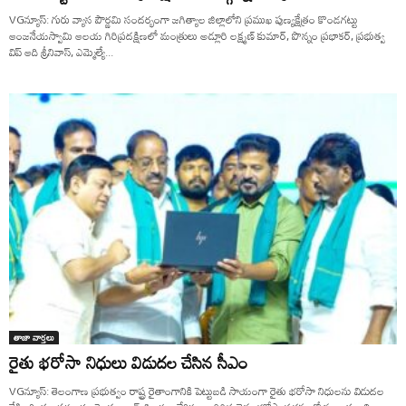
VGన్యూస్: గురు వ్యాస పౌర్ణమి సందర్భంగా జగిత్యాల జిల్లాలోని ప్రముఖ పుణ్యక్షేత్రం కొండగట్టు
ఆంజనేయస్వామి ఆలయ గిరిప్రదక్షిణలో మంత్రులు అడ్లూరి లక్ష్మణ్ కుమార్, పొన్నం ప్రభాకర్, ప్రభుత్వ
విప్ ఆది శ్రీనివాస్, ఎమ్మెల్యే...
తాజా వార్తలు
రైతు భరోసా నిధులు విడుదల చేసిన సీఎం
VGన్యూస్: తెలంగాణ ప్రభుత్వం రాష్ట్ర రైతాంగానికి పెట్టుబడి సాయంగా రైతు భరోసా నిధులను విడుదల