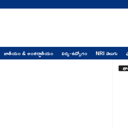
జాతీయం & అంతర్జాతీయం
విద్య-ఉద్యోగం
NRI తెలుగు
ఫ
తా