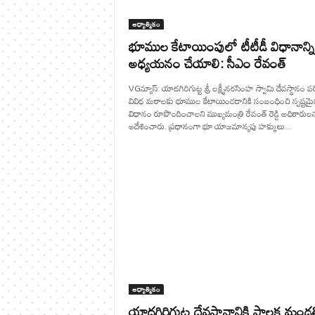
ఆధ్యాత్మికం
భూముల కేటాయింపులో టీటీడీ విధానాన్ని
అధ్యయనం చేయాలి: సీఎం రేవంత్
VGన్యూస్: యాదగిరిగుట్ట శ్రీ లక్ష్మీనరసింహ స్వామి దేవస్థానం పర
వివిధ మఠాలకు భూముల కేటాయించడానికి సంబంధించి స్పష్టమ
విధానం రూపొందించాలని ముఖ్యమంత్రి రేవంత్ రెడ్డి అధికారుల
ఆదేశించారు. ప్రధానంగా భూ యాజమాన్యపు హక్కులు...
ఆధ్యాత్మికం
యాదగిరిగుట్ట దేవస్థానానికి పాలక మండల