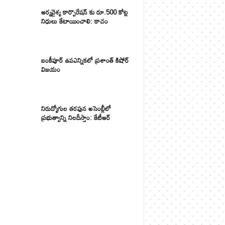
ఆర్యవైశ్య కార్పొరేషన్ కు రూ.500 కోట్ల
నిధులు కేటాయించాలి: కాచం
బంకీపూర్ ఉపఎన్నికలో ప్రశాంత్ కిషోర్
విజయం
నిరుద్యోగుల తరఫున అసెంబ్లీలో
ప్రభుత్వాన్ని నిలదీస్తాం: కేటీఆర్