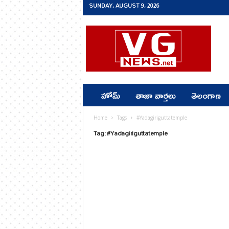
SUNDAY, AUGUST 9, 2026
v
g
n
e
w
s
.
హోమ్
తాజా వార్తలు
తెలంగాణ
n
e
t
Home
Tags
#Yadagiriguttatemple
Tag: #Yadagiriguttatemple