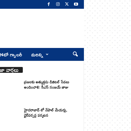
ోటో గ్యాలరీ
మరిన్ని
జా వార్తలు
ప్రజలకు అత్యుత్తమ డిజిటల్ సేవలు
అందించాలి: సీఎస్ సంజయ్ జాజు
హైదరాబాద్ లో నేపాల్ మేయర్లు,
ఛైర్‌పర్సన్ల పర్యటన