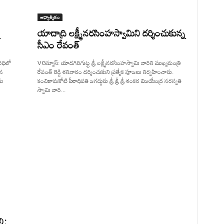
ఆధ్యాత్మికం
యాదాద్రి లక్ష్మీనరసింహస్వామిని దర్శించుకున్న
సీఎం రేవంత్
ిధిలో
VGన్యూస్: యాదగిరిగుట్ట శ్రీ లక్ష్మీనరసింహస్వామి వారిని ముఖ్యమంత్రి
ైన
రేవంత్ రెడ్డి శనివారం దర్శించుకుని ప్రత్యేక పూజలు నిర్వహించారు.
ను
కంచికామకోటి పీఠాధిపతి జగద్గురు శ్రీ శ్రీ శ్రీ శంకర విజయేంద్ర సరస్వతి
స్వామి వారి...
ి: