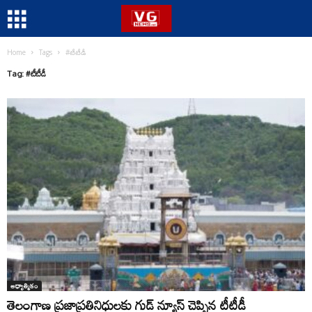
Home
Tags
#టీటీడీ
Tag: #టీటీడీ
ఆధ్యాత్మికం
తెలంగాణ ప్రజాప్రతినిధులకు గుడ్ న్యూస్ చెప్పిన టీటీడీ