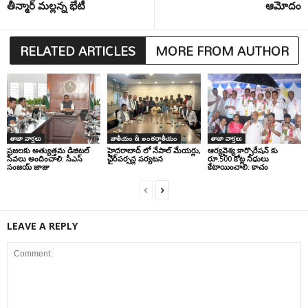
తీన్మార్ మల్లన్న భేటీ
ఆమోదం
RELATED ARTICLES
MORE FROM AUTHOR
తాజా వార్తలు
జాతీయం & అంతర్జాతీయం
తాజా వార్తలు
ప్రజలకు అత్యుత్తమ డిజిటల్
హైదరాబాద్ లో నేపాల్ మేయర్లు,
ఆర్యవైశ్య కార్పొరేషన్ కు
సేవలు అందించాలి: సీఎస్
ఛైర్‌పర్సన్ల పర్యటన
రూ.500 కోట్ల నిధులు
సంజయ్ జాజు
కేటాయించాలి: కాచం
LEAVE A REPLY