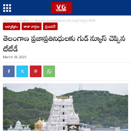
Home
ఆధ్యాత్మికం
తెలంగాణ ప్రజాప్రతినిధులకు గుడ్ న్యూస్ చెప్పిన టీటీడీ
ఆధ్యాత్మికం
తాజా వార్తలు
స్లయిడర్
తెలంగాణ ప్రజాప్రతినిధులకు గుడ్ న్యూస్ చెప్పిన
టీటీడీ
March 18, 2025