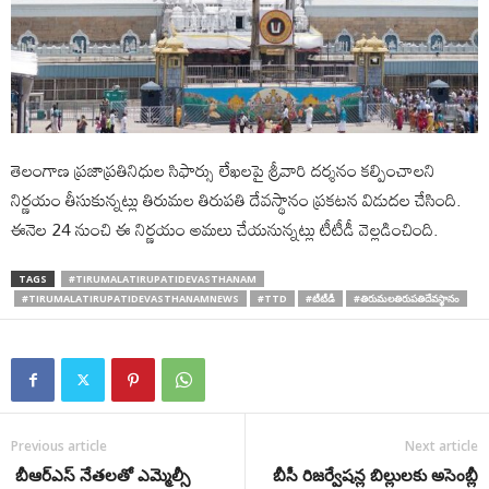
తెలంగాణ ప్రజాప్రతినిధుల సిఫార్సు లేఖలపై శ్రీవారి దర్శనం కల్పించాలని
నిర్ణయం తీసుకున్నట్లు తిరుమల తిరుపతి దేవస్థానం ప్రకటన విడుదల చేసింది.
ఈనెల 24 నుంచి ఈ నిర్ణయం అమలు చేయనున్నట్లు టీటీడీ వెల్లడించింది.
TAGS
#TIRUMALATIRUPATIDEVASTHANAM
#TIRUMALATIRUPATIDEVASTHANAMNEWS
#TTD
#టీటీడీ
#తిరుమలతిరుపతిదేవస్థానం
Previous article
Next article
బీఆర్ఎస్ నేతలతో ఎమ్మెల్సీ
బీసీ రిజర్వేషన్ల బిల్లులకు అసెంబ్లీ