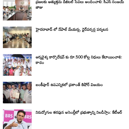
ప్రజలకు అత్యుత్తమ డిజిటల్ సేవలు అందించాలి: సీఎస్ సంజయ్
జాజు
హైదరాబాద్ లో నేపాల్ మేయర్లు, ఛైర్‌పర్సన్ల పర్యటన
ఆర్యవైశ్య కార్పొరేషన్ కు రూ.500 కోట్ల నిధులు కేటాయించాలి:
కాచం
బంకీపూర్ ఉపఎన్నికలో ప్రశాంత్ కిషోర్ విజయం
నిరుద్యోగుల తరఫున అసెంబ్లీలో ప్రభుత్వాన్ని నిలదీస్తాం: కేటీఆర్