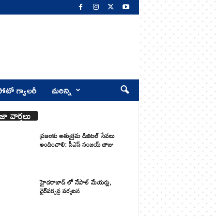
ోటో గ్యాలరీ
మరిన్ని
జా వార్తలు
ప్రజలకు అత్యుత్తమ డిజిటల్ సేవలు
అందించాలి: సీఎస్ సంజయ్ జాజు
హైదరాబాద్ లో నేపాల్ మేయర్లు,
ఛైర్‌పర్సన్ల పర్యటన