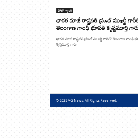
ఫోటో గ్యాలరీ
భారత మాజీ రాష్ట్రపతి ప్రణబ్ ముఖర్జీ గారీ
తెలంగాణ గాంధీ భూపతి కృష్ణమూర్తి గార
భారత మాజీ రాష్ట్రపతి ప్రణబ్ ముఖర్జీ గారీతో తెలంగాణ గాంధీ భ
కృష్ణమూర్తి గారు
© 2025 VG News, All Rights Reserved.