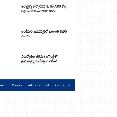
ఆర్యవైశ్య కార్పొరేషన్ కు రూ.500 కోట్ల
నిధులు కేటాయించాలి: కాచం
బంకీపూర్ ఉపఎన్నికలో ప్రశాంత్ కిషోర్
విజయం
నిరుద్యోగుల తరఫున అసెంబ్లీలో
ప్రభుత్వాన్ని నిలదీస్తాం: కేటీఆర్
imer
Privacy
Advertisement
Contact Us