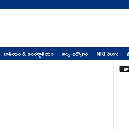
జాతీయం & అంతర్జాతీయం
విద్య-ఉద్యోగం
NRI తెలుగు
ఫ
తా