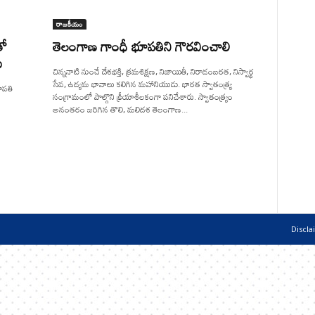
రాజకీయం
తో
తెలంగాణ గాంధీ భూపతిని గౌరవించాలి
ు
చిన్ననాటి నుంచే దేశభక్తి, క్రమశిక్షణ, నిజాయితీ, నిరాడంబరత, నిస్వార్థ
సేవ, ఉద్యమ భావాలు కలిగిన మహానియుడు. భారత స్వాతంత్ర్య
ూపతి
సంగ్రామంలో పాల్గొని క్రీయాశీలకంగా పనిచేశారు. స్వాతంత్ర్యం
అనంతరం జరిగిన తొలి, మలిదశ తెలంగాణ...
Discla