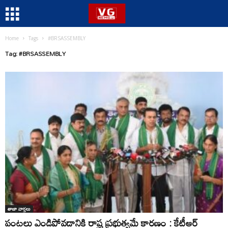
Home
Tags
#BRSASSEMBLY
Tag: #BRSASSEMBLY
తాజా వార్తలు
పంటలు ఎండిపోవడానికి రాష్ట్ర ప్రభుత్వమే కారణం : కేటీఆర్