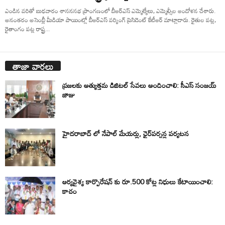
ఎండిన వరితో బుధవారం శాసనసభ ప్రాంగణంలో బీఆర్ఎస్ ఎమ్మెల్యేలు, ఎమ్మెల్సీల ఆందోళన చేశారు.
అనంతరం అసెంబ్లీ మీడియా పాయింట్లో బీఆర్ఎస్ వర్కింగ్ ప్రెసిడెంట్ కేటీఆర్ మాట్లాడారు. రైతుల పట్ల,
రైతాంగం పట్ల రాష్ట్ర...
తాజా వార్తలు
ప్రజలకు అత్యుత్తమ డిజిటల్ సేవలు అందించాలి: సీఎస్ సంజయ్
జాజు
హైదరాబాద్ లో నేపాల్ మేయర్లు, ఛైర్‌పర్సన్ల పర్యటన
ఆర్యవైశ్య కార్పొరేషన్ కు రూ.500 కోట్ల నిధులు కేటాయించాలి:
కాచం