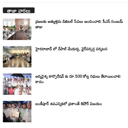
తాజా వార్తలు
ప్రజలకు అత్యుత్తమ డిజిటల్ సేవలు అందించాలి: సీఎస్ సంజయ్
జాజు
హైదరాబాద్ లో నేపాల్ మేయర్లు, ఛైర్‌పర్సన్ల పర్యటన
ఆర్యవైశ్య కార్పొరేషన్ కు రూ.500 కోట్ల నిధులు కేటాయించాలి:
కాచం
బంకీపూర్ ఉపఎన్నికలో ప్రశాంత్ కిషోర్ విజయం