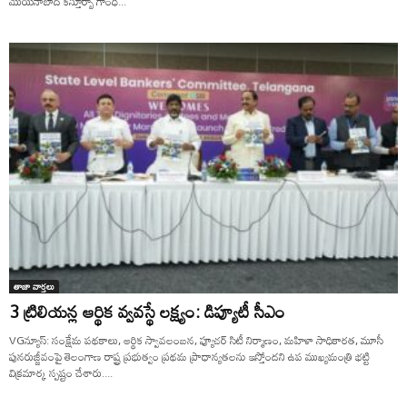
మొయినాబాద్ కస్తూర్బా గాంధీ...
తాజా వార్తలు
3 ట్రిలియ‌న్ల ఆర్థిక వ్వవ‌స్థే ల‌క్ష్యం: డిప్యూటీ సీఎం
VGన్యూస్: సంక్షేమ ప‌థ‌కాలు, ఆర్థిక స్వావ‌లంబ‌న‌, ఫ్యూచ‌ర్ సిటీ నిర్మాణం, మ‌హిళా సాధికార‌త‌, మూసీ
పున‌రుజ్జీవంపై తెలంగాణ రాష్ట్ర ప్రభుత్వం ప్రథ‌మ ప్రాధాన్యత‌ల‌ను ఇస్తోంద‌ని ఉప ముఖ్యమంత్రి భ‌ట్టి
విక్రమార్క స్పష్టం చేశారు....