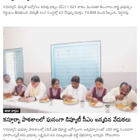
VGన్యూస్: విద్యుత్ ఉద్యోగుల కరువు భత్యం (డీఏ) 1.621 శాతం పెంచుతూ తెలంగాణ రాష్ట్ర ప్రభుత్వం
నిర్ణయం తీసుకుంది. విద్యుత్ రంగ సంస్థల్లో ప‌ని చేస్తున్న మొత్తం 70,804 మంది సిబ్బంది, పెన్షనర్లు...
తాజా వార్తలు
కస్తూర్బా పాఠశాలలో ఘనంగా డిప్యూటీ సీఎం జన్మదిన వేడుకలు
VGన్యూస్: ప్రభుత్వ పాఠశాలల్లో చదివే ప్రతి విద్యార్థి ఆరోగ్యంగా, ఆత్మవిశ్వాసంతో ఎదిగి రాష్ట్ర సంపదగా
మారాలన్నదే తమ ప్రభుత్వ లక్ష్యమని ఉప ముఖ్యమంత్రి భట్టి విక్రమార్క అన్నారు. సోమవారం