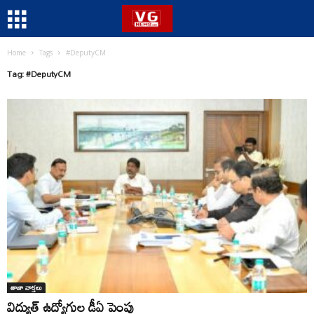
Home
Tags
#DeputyCM
Tag: #DeputyCM
తాజా వార్తలు
విద్యుత్ ఉద్యోగుల డీఏ పెంపు