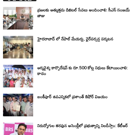
ప్రజలకు అత్యుత్తమ డిజిటల్ సేవలు అందించాలి: సీఎస్ సంజయ్
జాజు
హైదరాబాద్ లో నేపాల్ మేయర్లు, ఛైర్‌పర్సన్ల పర్యటన
ఆర్యవైశ్య కార్పొరేషన్ కు రూ.500 కోట్ల నిధులు కేటాయించాలి:
కాచం
బంకీపూర్ ఉపఎన్నికలో ప్రశాంత్ కిషోర్ విజయం
నిరుద్యోగుల తరఫున అసెంబ్లీలో ప్రభుత్వాన్ని నిలదీస్తాం: కేటీఆర్