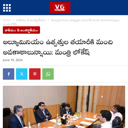
Home
జాతీయం & అంతర్జాతీయం
అల్యూమినియం ఉత్పత్తుల తయారీకి మంచి అవ‌కాశాలున్నాయి:
మంత్రి లోకేష్
జాతీయం & అంతర్జాతీయం
అల్యూమినియం ఉత్పత్తుల తయారీకి మంచి
అవ‌కాశాలున్నాయి: మంత్రి లోకేష్
June 19, 2026