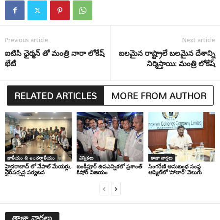
Previous article
Next article
ఐటిసి ఛైర్మన్ తో మంత్రి నారా లోకేష్
బలమైన రాష్ట్రాలే బలమైన దేశాన్ని
భేటీ
నిర్మిస్తాయి: మంత్రి లోకేష్
RELATED ARTICLES
MORE FROM AUTHOR
జాతీయం & అంతర్జాతీయం
ఎన్నికలు
తాజా వార్తలు
హైదరాబాద్ లో నేపాల్ మేయర్లు,
బంకీపూర్ ఉపఎన్నికలో ప్రశాంత్
సింగ‌రేణి అనుబంధ సంస్థ
ఛైర్‌పర్సన్ల పర్యటన
కిషోర్ విజయం
ఆప్మెల్‌లో ‘సోలార్’ వెలుగు
తాజా వార్తలు