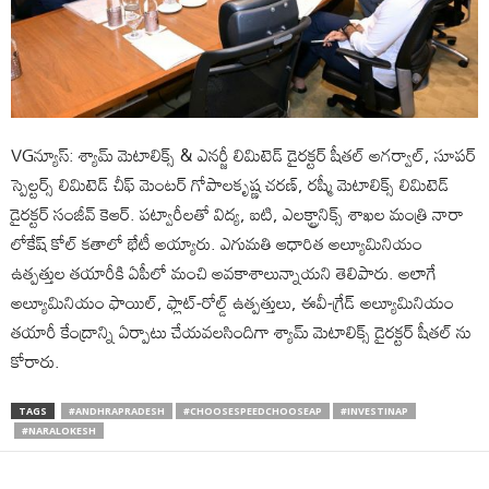
VGన్యూస్: శ్యామ్ మెటాలిక్స్ & ఎనర్జీ లిమిటెడ్ డైరక్టర్ షీతల్ అగర్వాల్, సూపర్
స్పెల్టర్స్ లిమిటెడ్ చీఫ్ మెంటర్ గోపాలకృష్ణ చరణ్, రష్మీ మెటాలిక్స్ లిమిటెడ్
డైరక్టర్ సంజీవ్ కెఆర్. పట్వారీలతో విద్య, ఐటి, ఎలక్ట్రానిక్స్ శాఖల మంత్రి నారా
లోకేష్ కోల్ కతాలో భేటీ అయ్యారు. ఎగుమతి ఆధారిత అల్యూమినియం
ఉత్పత్తుల తయారీకి ఏపీలో మంచి అవ‌కాశాలున్నాయ‌ని తెలిపారు. అలాగే
అల్యూమినియం ఫాయిల్, ఫ్లాట్-రోల్డ్ ఉత్పత్తులు, ఈవీ-గ్రేడ్ అల్యూమినియం
తయారీ కేంద్రాన్ని ఏర్పాటు చేయవలసిందిగా శ్యామ్ మెటాలిక్స్‌ డైరక్టర్ షీతల్ ను
కోరారు.
TAGS
#ANDHRAPRADESH
#CHOOSESPEEDCHOOSEAP
#INVESTINAP
#NARALOKESH