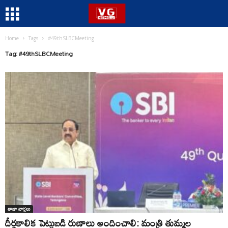
Home
Tags
#49thSLBCMeeting
Tag: #49thSLBCMeeting
తాజా వార్తలు
దీర్ఘకాలిక పెట్టుబడి రుణాలు అందించాలి: మంత్రి తుమ్మల