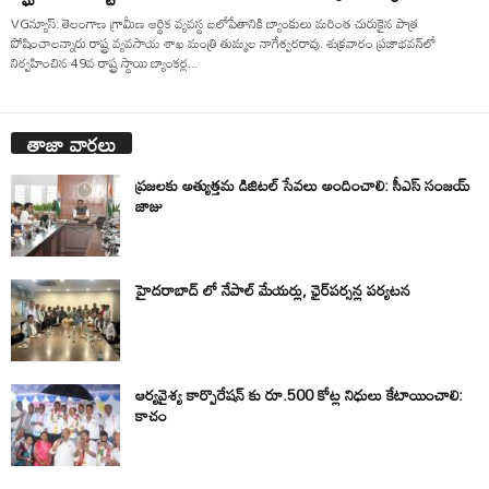
VGన్యూస్: తెలంగాణ గ్రామీణ ఆర్థిక వ్యవస్థ బలోపేతానికి బ్యాంకులు మరింత చురుకైన పాత్ర
పోషించాలన్నారు రాష్ట్ర వ్యవసాయ శాఖ మంత్రి తుమ్మల నాగేశ్వరరావు. శుక్రవారం ప్రజాభవన్‌లో
నిర్వహించిన 49వ రాష్ట్ర స్థాయి బ్యాంకర్ల...
తాజా వార్తలు
ప్రజలకు అత్యుత్తమ డిజిటల్ సేవలు అందించాలి: సీఎస్ సంజయ్
జాజు
హైదరాబాద్ లో నేపాల్ మేయర్లు, ఛైర్‌పర్సన్ల పర్యటన
ఆర్యవైశ్య కార్పొరేషన్ కు రూ.500 కోట్ల నిధులు కేటాయించాలి:
కాచం