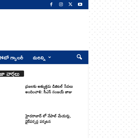
ోటో గ్యాలరీ
మరిన్ని
జా వార్తలు
ప్రజలకు అత్యుత్తమ డిజిటల్ సేవలు
అందించాలి: సీఎస్ సంజయ్ జాజు
హైదరాబాద్ లో నేపాల్ మేయర్లు,
ఛైర్‌పర్సన్ల పర్యటన