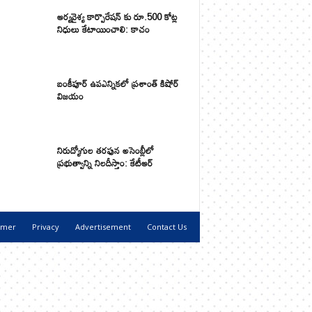
ఆర్యవైశ్య కార్పొరేషన్ కు రూ.500 కోట్ల
నిధులు కేటాయించాలి: కాచం
బంకీపూర్ ఉపఎన్నికలో ప్రశాంత్ కిషోర్
విజయం
నిరుద్యోగుల తరఫున అసెంబ్లీలో
ప్రభుత్వాన్ని నిలదీస్తాం: కేటీఆర్
imer
Privacy
Advertisement
Contact Us