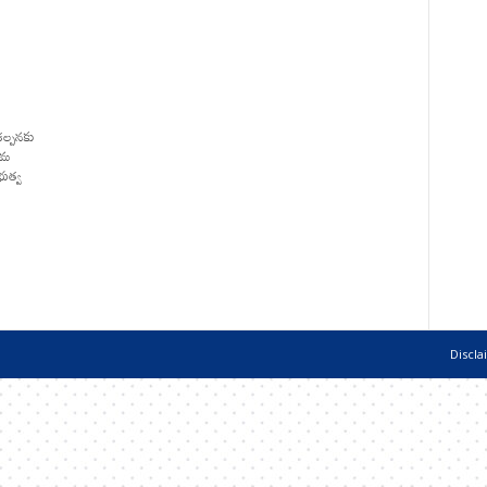
కల్పనకు
 తమ
భుత్వ
Discla