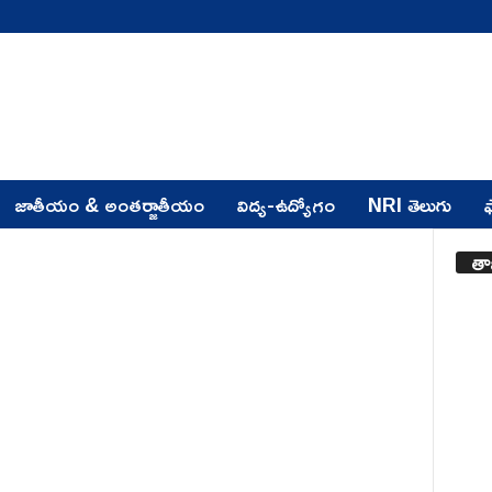
జాతీయం & అంతర్జాతీయం
విద్య-ఉద్యోగం
NRI తెలుగు
ఫ
తా