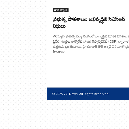
తాజా వార్తలు
ప్రభుత్వ పాఠశాలల అభివృద్ధికి సిఎస్ఆర్
నిధులు
VGన్యూస్: ప్రభుత్వ విద్యా రంగంలో నాణ్యమైన మౌలిక వసతుల 
ప్రైవేట్ సంస్థలు కార్పొరేట్ సోషల్ రెస్పాన్సిబిలిటీ (CSR) ద్వారా
మద్దతును ప్రకటించాయి. హైదరాబాద్ కోర్ అర్బన్ ఏరియాలో ప్ర
పాఠశాలల...
© 2025 VG News, All Rights Reserved.