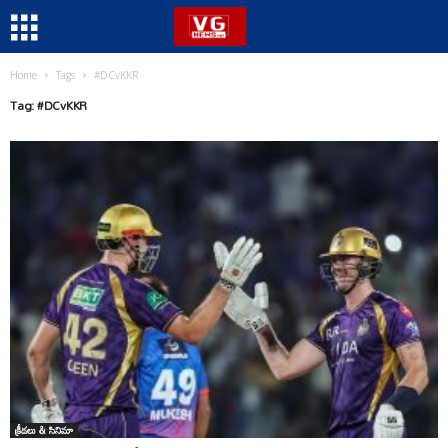
Home
Tags
#DCvKKR
Tag: #DCvKKR
క్రీడలు & సినిమా