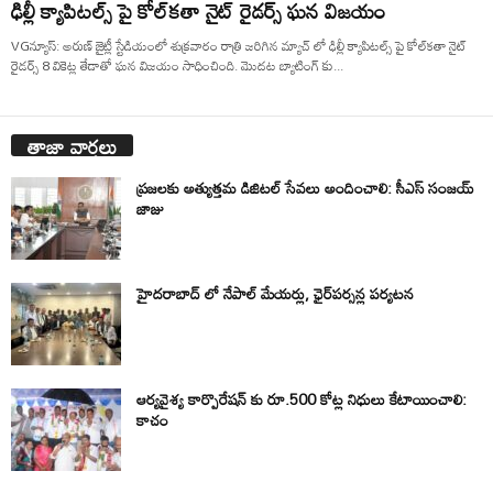
ఢిల్లీ క్యాపిటల్స్ పై కోల్‌కతా నైట్ రైడర్స్ ఘన విజయం
VGన్యూస్: అరుణ్ జైట్లీ స్టేడియంలో శుక్రవారం రాత్రి జరిగిన మ్యాచ్ లో ఢిల్లీ క్యాపిటల్స్ పై కోల్‌కతా నైట్
రైడర్స్ 8 వికెట్ల తేడాతో ఘన విజయం సాధించింది. మెుదట బ్యాటింగ్ కు...
తాజా వార్తలు
ప్రజలకు అత్యుత్తమ డిజిటల్ సేవలు అందించాలి: సీఎస్ సంజయ్
జాజు
హైదరాబాద్ లో నేపాల్ మేయర్లు, ఛైర్‌పర్సన్ల పర్యటన
ఆర్యవైశ్య కార్పొరేషన్ కు రూ.500 కోట్ల నిధులు కేటాయించాలి:
కాచం