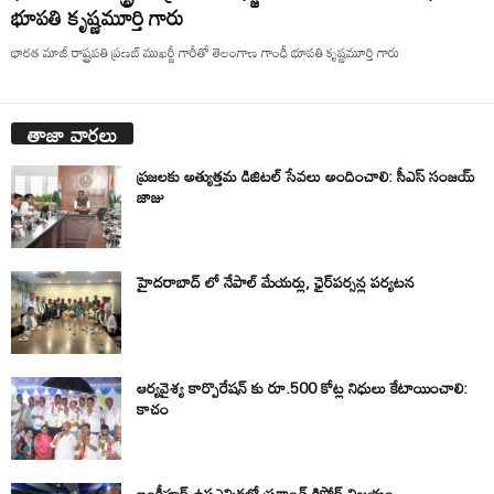
భూపతి కృష్ణమూర్తి గారు
భారత మాజీ రాష్ట్రపతి ప్రణబ్ ముఖర్జీ గారీతో తెలంగాణ గాంధీ భూపతి కృష్ణమూర్తి గారు
తాజా వార్తలు
ప్రజలకు అత్యుత్తమ డిజిటల్ సేవలు అందించాలి: సీఎస్ సంజయ్
జాజు
హైదరాబాద్ లో నేపాల్ మేయర్లు, ఛైర్‌పర్సన్ల పర్యటన
ఆర్యవైశ్య కార్పొరేషన్ కు రూ.500 కోట్ల నిధులు కేటాయించాలి:
కాచం
బంకీపూర్ ఉపఎన్నికలో ప్రశాంత్ కిషోర్ విజయం