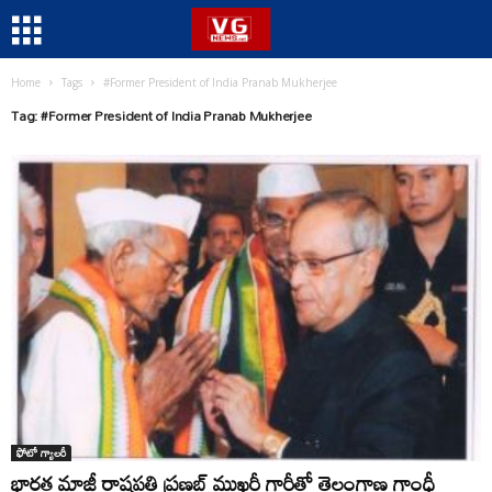
Home
Tags
#Former President of India Pranab Mukherjee
Tag: #Former President of India Pranab Mukherjee
ఫోటో గ్యాలరీ
భారత మాజీ రాష్ట్రపతి ప్రణబ్ ముఖర్జీ గారీతో తెలంగాణ గాంధీ