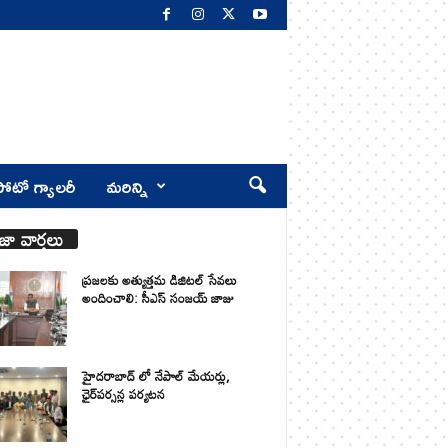
ోటో గ్యాలరీ
మరిన్ని
జా వార్తలు
ప్రజలకు అత్యుత్తమ డిజిటల్ సేవలు
అందించాలి: సీఎస్ సంజయ్ జాజు
హైదరాబాద్ లో నేపాల్ మేయర్లు,
ఛైర్‌పర్సన్ల పర్యటన