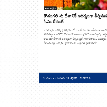
తాజా వార్తలు
కొడంగల్ ను దేశానికే ఆదర్శంగా తీర్చిదిద్
సీఎం రేవంత్
VGన్యూస్: అభివృద్ధి విషయంలో రాజకీయాలకు అతీతంగా అం
కలిసికట్టుగా పనిచేస్తే కొడంగల్ శాసనసభ నియోజకవర్గాన్ని రాష్ట్రాన
కాకుండా దేశానికి ఆదర్శంగా తీర్చిదిద్దుకోగలుగుతామని ముఖ్యమంత
రేవంత్ రెడ్డి అన్నారు. ప్రజాపాలన – ప్రగతి ప్రణాళికలో...
© 2025 VG News, All Rights Reserved.