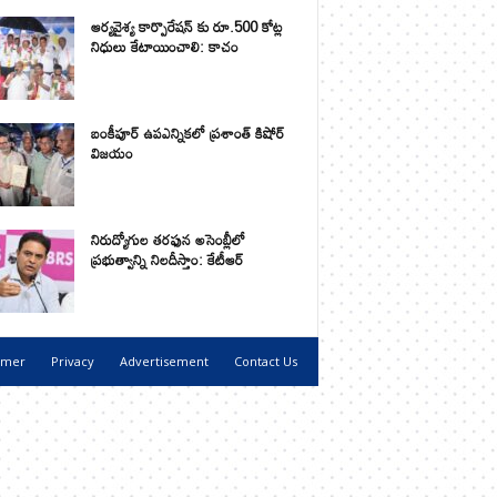
ఆర్యవైశ్య కార్పొరేషన్ కు రూ.500 కోట్ల
నిధులు కేటాయించాలి: కాచం
బంకీపూర్ ఉపఎన్నికలో ప్రశాంత్ కిషోర్
విజయం
నిరుద్యోగుల తరఫున అసెంబ్లీలో
ప్రభుత్వాన్ని నిలదీస్తాం: కేటీఆర్
imer
Privacy
Advertisement
Contact Us