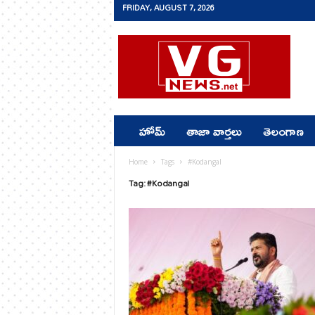
FRIDAY, AUGUST 7, 2026
v
g
n
e
w
s
.
హోమ్
తాజా వార్తలు
తెలంగాణ
n
e
t
Home
Tags
#Kodangal
Tag: #Kodangal