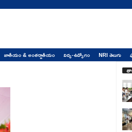
జాతీయం & అంతర్జాతీయం
విద్య-ఉద్యోగం
NRI తెలుగు
ఫ
తా