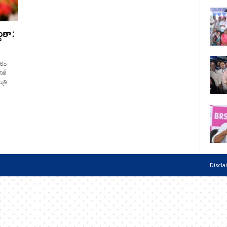
దుతా:
దరం
ికే
్రి
Discla