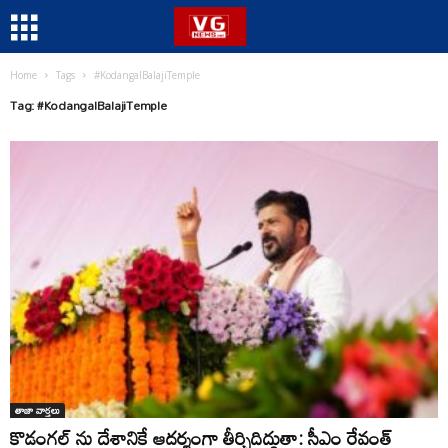
Home
Tags
#KodangalBalajiTemple
Tag: #KodangalBalajiTemple
తాజా వార్తలు
కొడంగల్ ను దేశానికే ఆదర్శంగా తీర్చిదిద్దుతా: సీఎం రేవంత్