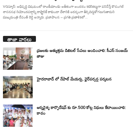
VGన్యూస్: అభివృద్ధి విషయంలో రాజకీయాలకు అతీతంగా అందరం కలిసికట్టుగా పనిచేస్తే కొడంగల్
శాసనసభ నియోజకవర్గాన్ని రాష్ట్రానికే కాకుండా దేశానికి ఆదర్శంగా తీర్చిదిద్దుకోగలుగుతామని
ముఖ్యమంత్రి రేవంత్ రెడ్డి అన్నారు. ప్రజాపాలన – ప్రగతి ప్రణాళికలో...
తాజా వార్తలు
ప్రజలకు అత్యుత్తమ డిజిటల్ సేవలు అందించాలి: సీఎస్ సంజయ్
జాజు
హైదరాబాద్ లో నేపాల్ మేయర్లు, ఛైర్‌పర్సన్ల పర్యటన
ఆర్యవైశ్య కార్పొరేషన్ కు రూ.500 కోట్ల నిధులు కేటాయించాలి:
కాచం