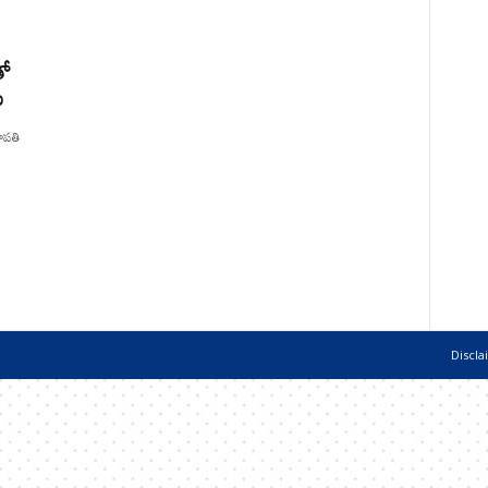
తో
ు
ూపతి
Discla