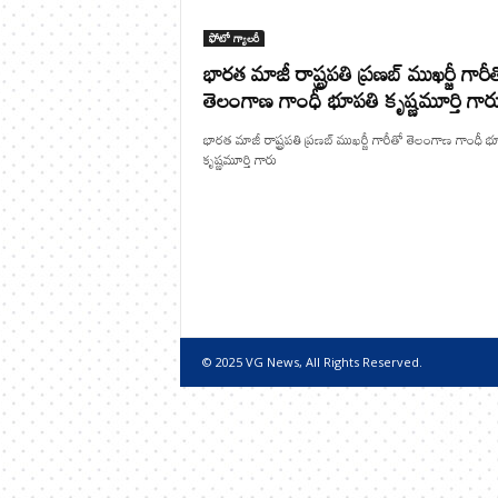
ఫోటో గ్యాలరీ
భారత మాజీ రాష్ట్రపతి ప్రణబ్ ముఖర్జీ గారీ
తెలంగాణ గాంధీ భూపతి కృష్ణమూర్తి గార
భారత మాజీ రాష్ట్రపతి ప్రణబ్ ముఖర్జీ గారీతో తెలంగాణ గాంధీ భ
కృష్ణమూర్తి గారు
© 2025 VG News, All Rights Reserved.