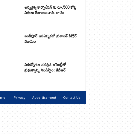
ఆర్యవైశ్య కార్పొరేషన్ కు రూ.500 కోట్ల
నిధులు కేటాయించాలి: కాచం
బంకీపూర్ ఉపఎన్నికలో ప్రశాంత్ కిషోర్
విజయం
నిరుద్యోగుల తరఫున అసెంబ్లీలో
ప్రభుత్వాన్ని నిలదీస్తాం: కేటీఆర్
imer
Privacy
Advertisement
Contact Us