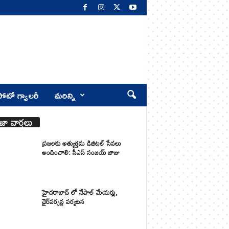
ోటో గ్యాలరీ
మరిన్ని
జా వార్తలు
ప్రజలకు అత్యుత్తమ డిజిటల్ సేవలు
అందించాలి: సీఎస్ సంజయ్ జాజు
హైదరాబాద్ లో నేపాల్ మేయర్లు,
ఛైర్‌పర్సన్ల పర్యటన