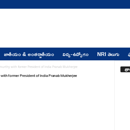
జాతీయం & అంతర్జాతీయం
విద్య-ఉద్యోగం
NRI తెలుగు
ఫ
తా
urthy with former President of India Pranab Mukherjee
with former President of India Pranab Mukherjee