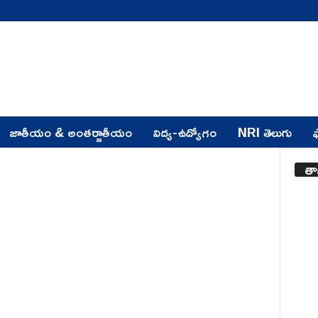
జాతీయం & అంతర్జాతీయం
విద్య-ఉద్యోగం
NRI తెలుగు
ఫ
తా