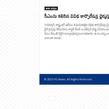
తాజా వార్తలు
సీఎంను కలిసిన వివిధ కార్పొరేషన్ల ఛైర్మన్ల
VGన్యూస్: రాష్ట్రంలో ఇటీవల నియమితులైన వివిధ కార్పొరేషన్ల చైర్
వైస్ చైర్మన్లు సోమవారం డాక్టర్ బీఆర్ అంబేద్కర్ రాష్ట్ర సచివా
సీఎం రేవంత్ రెడ్డిని మర్యాదపూర్వకంగా కలిశారు. ఈ సందర్భంగ
వారంతా తమకు...
© 2025 VG News, All Rights Reserved.