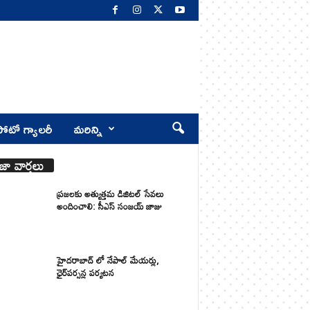
ోటో గ్యాలరీ
మరిన్ని
జా వార్తలు
ప్రజలకు అత్యుత్తమ డిజిటల్ సేవలు
అందించాలి: సీఎస్ సంజయ్ జాజు
హైదరాబాద్ లో నేపాల్ మేయర్లు,
ఛైర్‌పర్సన్ల పర్యటన