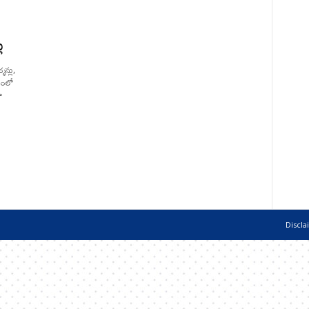
ు
మన్లు,
లయంలో
ా
Discla