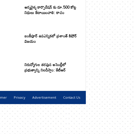
ఆర్యవైశ్య కార్పొరేషన్ కు రూ.500 కోట్ల
నిధులు కేటాయించాలి: కాచం
బంకీపూర్ ఉపఎన్నికలో ప్రశాంత్ కిషోర్
విజయం
నిరుద్యోగుల తరఫున అసెంబ్లీలో
ప్రభుత్వాన్ని నిలదీస్తాం: కేటీఆర్
imer
Privacy
Advertisement
Contact Us