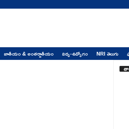
జాతీయం & అంతర్జాతీయం
విద్య-ఉద్యోగం
NRI తెలుగు
ఫ
తా