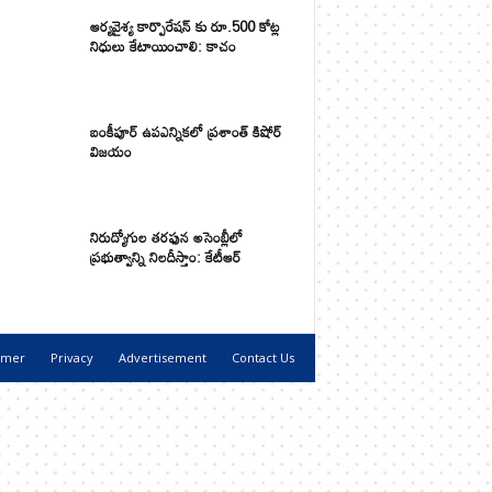
ఆర్యవైశ్య కార్పొరేషన్ కు రూ.500 కోట్ల
నిధులు కేటాయించాలి: కాచం
బంకీపూర్ ఉపఎన్నికలో ప్రశాంత్ కిషోర్
విజయం
నిరుద్యోగుల తరఫున అసెంబ్లీలో
ప్రభుత్వాన్ని నిలదీస్తాం: కేటీఆర్
imer
Privacy
Advertisement
Contact Us