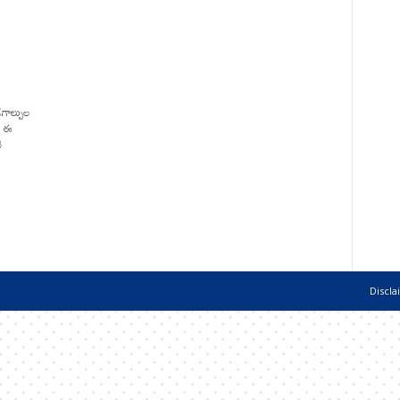
‌గాల్పుల
. ఈ
ి
Discla