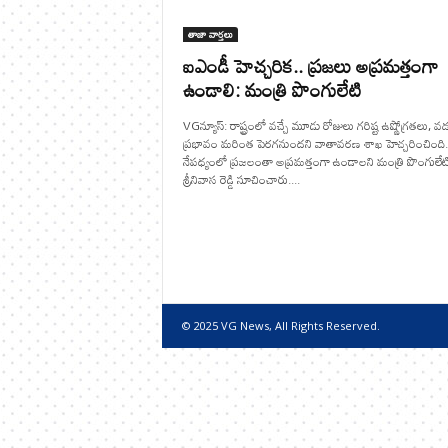
తాజా వార్తలు
ఐఎండీ హెచ్చరిక.. ప్రజలు అప్రమత్తంగా
ఉండాలి: మంత్రి పొంగులేటి
VGన్యూస్: రాష్ట్రంలో వచ్చే మూడు రోజులు గరిష్ట ఉష్ణోగ్రతలు, వ‌డ
ప్రభావం మ‌రింత పెర‌గ‌నుంద‌ని వాతావరణ శాఖ హెచ్చరించింది
నేపధ్యంలో ప్రజలంతా అప్రమత్తంగా ఉండాలని మంత్రి పొంగులేట
శ్రీనివాస రెడ్డి సూచించారు....
© 2025 VG News, All Rights Reserved.