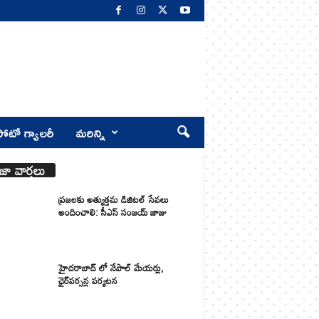
ోటో గ్యాలరీ
మరిన్ని
జా వార్తలు
ప్రజలకు అత్యుత్తమ డిజిటల్ సేవలు
అందించాలి: సీఎస్ సంజయ్ జాజు
హైదరాబాద్ లో నేపాల్ మేయర్లు,
ఛైర్‌పర్సన్ల పర్యటన