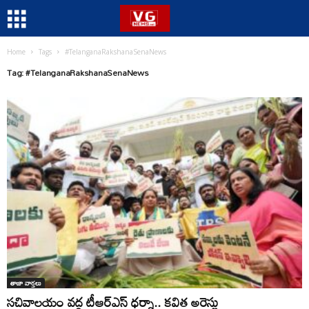
Home
Tags
#TelanganaRakshanaSenaNews
Tag: #TelanganaRakshanaSenaNews
తాజా వార్తలు
సచివాలయం వద్ద టీఆర్ఎస్ ధర్నా.. కవిత అరెస్టు