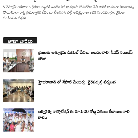
VGన్యూస్: ఆరుగాలం రైతులు కష్టపడి పండించిన ధాన్యంను కొనుగోలు చేసి వారికి బాసటగా నిలవాలన్న
సోయి కూడా రాష్ట్ర ప్రభుత్వానికి లేదంటూ టీఆర్ఎస్ పార్టీ అధ్యక్షురాలు కవిత మండిపడ్డారు. రైతులు
పండించిన వడ్లను...
తాజా వార్తలు
ప్రజలకు అత్యుత్తమ డిజిటల్ సేవలు అందించాలి: సీఎస్ సంజయ్
జాజు
హైదరాబాద్ లో నేపాల్ మేయర్లు, ఛైర్‌పర్సన్ల పర్యటన
ఆర్యవైశ్య కార్పొరేషన్ కు రూ.500 కోట్ల నిధులు కేటాయించాలి:
కాచం