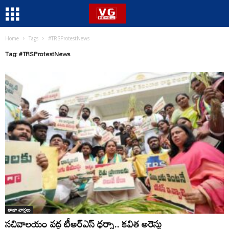
Home
Tags
#TRSProtestNews
Tag: #TRSProtestNews
తాజా వార్తలు
సచివాలయం వద్ద టీఆర్ఎస్ ధర్నా.. కవిత అరెస్టు