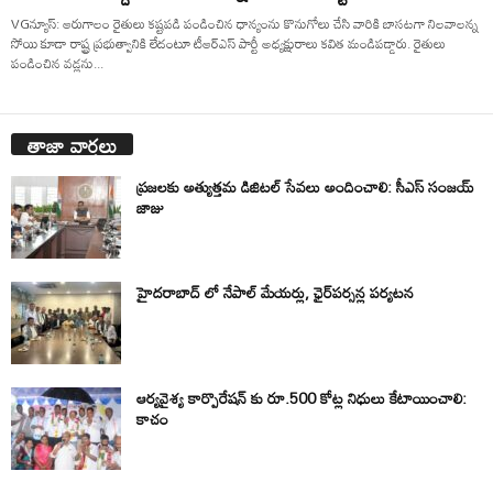
VGన్యూస్: ఆరుగాలం రైతులు కష్టపడి పండించిన ధాన్యంను కొనుగోలు చేసి వారికి బాసటగా నిలవాలన్న
సోయి కూడా రాష్ట్ర ప్రభుత్వానికి లేదంటూ టీఆర్ఎస్ పార్టీ అధ్యక్షురాలు కవిత మండిపడ్డారు. రైతులు
పండించిన వడ్లను...
తాజా వార్తలు
ప్రజలకు అత్యుత్తమ డిజిటల్ సేవలు అందించాలి: సీఎస్ సంజయ్
జాజు
హైదరాబాద్ లో నేపాల్ మేయర్లు, ఛైర్‌పర్సన్ల పర్యటన
ఆర్యవైశ్య కార్పొరేషన్ కు రూ.500 కోట్ల నిధులు కేటాయించాలి:
కాచం