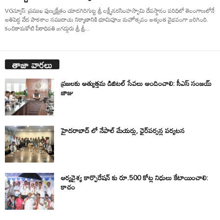
VGన్యూస్: ప్రముఖ పుణ్యక్షేత్రం యాదగిరిగుట్ట శ్రీ లక్ష్మీనరసింహస్వామి దేవస్థానం పరిధిలో తెలంగాణలోనే
అతిపెద్ద వేద పాఠశాల సముదాయ నిర్మాణానికి భూమిపూజ మహోత్సవం అత్యంత వైభవంగా జరిగింది.
కంచికామకోటి పీఠాధిపతి జగద్గురు శ్రీ శ్రీ...
తాజా వార్తలు
ప్రజలకు అత్యుత్తమ డిజిటల్ సేవలు అందించాలి: సీఎస్ సంజయ్
జాజు
హైదరాబాద్ లో నేపాల్ మేయర్లు, ఛైర్‌పర్సన్ల పర్యటన
ఆర్యవైశ్య కార్పొరేషన్ కు రూ.500 కోట్ల నిధులు కేటాయించాలి:
కాచం