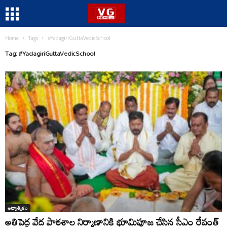
Home
Tags
#YadagiriGuttaVedicSchool
Tag: #YadagiriGuttaVedicSchool
ఆధ్యాత్మికం
అతిపెద్ద వేద పాఠశాల నిర్మాణానికి భూమిపూజ చేసిన సీఎం రేవంత్