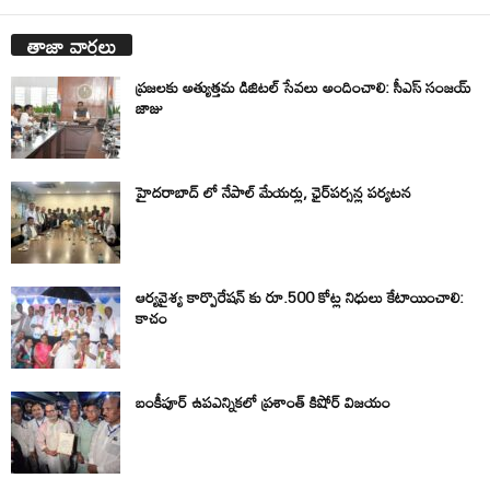
తాజా వార్తలు
ప్రజలకు అత్యుత్తమ డిజిటల్ సేవలు అందించాలి: సీఎస్ సంజయ్
జాజు
హైదరాబాద్ లో నేపాల్ మేయర్లు, ఛైర్‌పర్సన్ల పర్యటన
ఆర్యవైశ్య కార్పొరేషన్ కు రూ.500 కోట్ల నిధులు కేటాయించాలి:
కాచం
బంకీపూర్ ఉపఎన్నికలో ప్రశాంత్ కిషోర్ విజయం