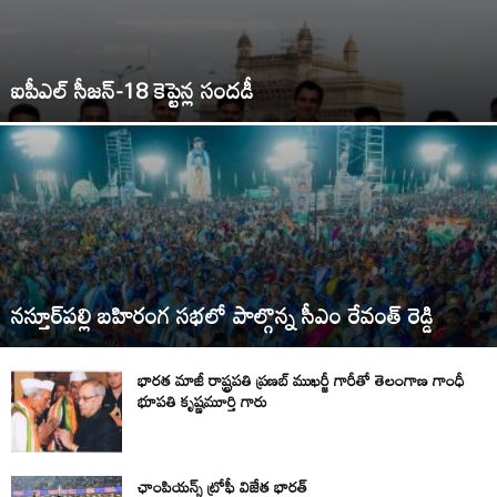
ఐపీఎల్ సీజన్-18 కెప్టెన్ల సందడీ
నస్తూర్‌పల్లి బహిరంగ సభలో పాల్గొన్న సీఎం రేవంత్ రెడ్డి
భారత మాజీ రాష్ట్రపతి ప్రణబ్ ముఖర్జీ గారీతో తెలంగాణ గాంధీ
భూపతి కృష్ణమూర్తి గారు
ఛాంపియన్స్ ట్రోఫీ విజేత భారత్