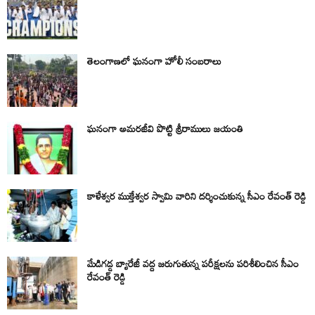
తెలంగాణలో ఘనంగా హోలీ సంబరాలు
ఘనంగా అమరజీవి పొట్టి శ్రీరాములు జయంతి
కాళేశ్వర ముక్తేశ్వర స్వామి వారిని దర్శించుకున్న సీఎం రేవంత్ రెడ్డి
మేడిగడ్డ బ్యారేజీ వద్ద జరుగుతున్న పరీక్షలను పరిశీలించిన సీఎం
రేవంత్ రెడ్డి