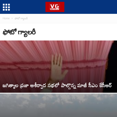
Home
ఫోటో గ్యాలరీ
ఫోటో గ్యాలరీ
జగిత్యాల ప్రజా ఆశీర్వాద సభలో పాల్గొన్న మాజీ సీఎం కేసీఆర్