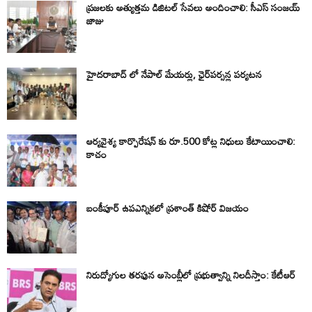
ప్రజలకు అత్యుత్తమ డిజిటల్ సేవలు అందించాలి: సీఎస్ సంజయ్
జాజు
హైదరాబాద్ లో నేపాల్ మేయర్లు, ఛైర్‌పర్సన్ల పర్యటన
ఆర్యవైశ్య కార్పొరేషన్ కు రూ.500 కోట్ల నిధులు కేటాయించాలి:
కాచం
బంకీపూర్ ఉపఎన్నికలో ప్రశాంత్ కిషోర్ విజయం
నిరుద్యోగుల తరఫున అసెంబ్లీలో ప్రభుత్వాన్ని నిలదీస్తాం: కేటీఆర్