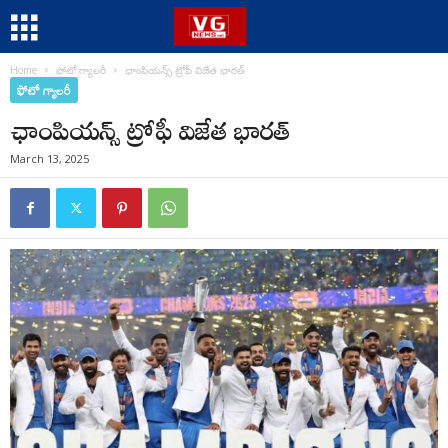
Home
ఫోటో గ్యాలరీ
ఛాంపియన్స్ ట్రోఫీ విజేత భారత్
ఫోటో గ్యాలరీ
ఛాంపియన్స్ ట్రోఫీ విజేత భారత్
March 13, 2025