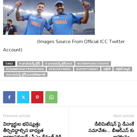
(Images Source From Official ICC Twitter
Account)
TAGS
# ఛాంపియన్స్ ట్రోఫీ
# ఛాంపియన్స్ ట్రోఫీ2025
#CHAMPIONSTROPHY
#CHAMPIONSTROPHY2025
#CRICKETNEWS
#SPORTSNEWS
#క్రికెట్
#క్రికెట్ న్యూస్
#ఛాంపియన్స్ ట్రోఫీ2025విజేతభారత్
Previous article
Next article
విద్యార్థుల భవిష్యత్తు
డీలిమిటేషన్ పై డీఎంకే
తీర్చిదిద్దాల్సిన బాధ్యత
సమావేశం… బీఆర్ఎస్ కు
అధ్యాపకులదే : సీఎం రేవంత్ రెడ్డి
ఆహ్వానం…