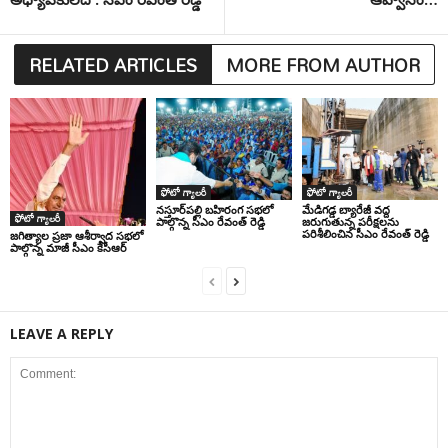
RELATED ARTICLES
MORE FROM AUTHOR
ఫోటో గ్యాలరీ
ఫోటో గ్యాలరీ
నస్తూర్‌పల్లి బహిరంగ సభలో
మేడిగడ్డ బ్యారేజీ వద్ద
ఫోటో గ్యాలరీ
పాల్గొన్న సీఎం రేవంత్ రెడ్డి
జరుగుతున్న పరీక్షలను
పరిశీలించిన సీఎం రేవంత్ రెడ్డి
జగిత్యాల ప్రజా ఆశీర్వాద సభలో
పాల్గొన్న మాజీ సీఎం కేసీఆర్
LEAVE A REPLY