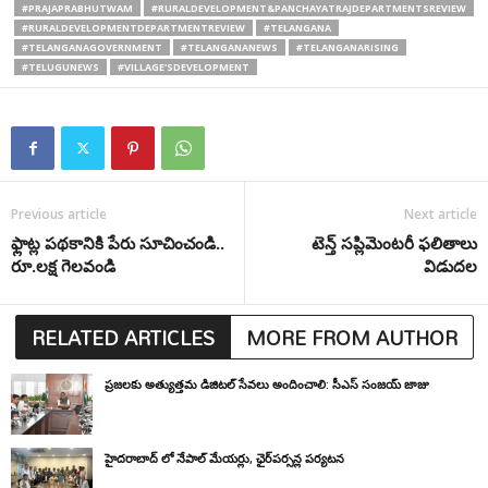
#PRAJAPRABHUTWAM
#RURALDEVELOPMENT&PANCHAYATRAJDEPARTMENTSREVIEW
#RURALDEVELOPMENTDEPARTMENTREVIEW
#TELANGANA
#TELANGANAGOVERNMENT
#TELANGANANEWS
#TELANGANARISING
#TELUGUNEWS
#VILLAGE'SDEVELOPMENT
Previous article
Next article
ఫ్లాట్ల పథకానికి పేరు సూచించండి..
టెన్త్ సప్లిమెంటరీ ఫలితాలు
రూ.లక్ష గెలవండి
విడుదల
RELATED ARTICLES
MORE FROM AUTHOR
ప్రజలకు అత్యుత్తమ డిజిటల్ సేవలు అందించాలి: సీఎస్ సంజయ్ జాజు
హైదరాబాద్ లో నేపాల్ మేయర్లు, ఛైర్‌పర్సన్ల పర్యటన