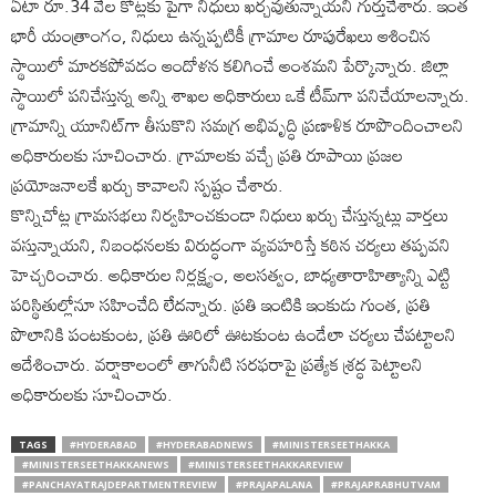
ఏటా రూ.34 వేల కోట్లకు పైగా నిధులు ఖర్చవుతున్నాయని గుర్తుచేశారు. ఇంత
భారీ యంత్రాంగం, నిధులు ఉన్నప్పటికీ గ్రామాల రూపురేఖలు ఆశించిన
స్థాయిలో మారకపోవడం ఆందోళన కలిగించే అంశమని పేర్కొన్నారు. జిల్లా
స్థాయిలో పనిచేస్తున్న అన్ని శాఖల అధికారులు ఒకే టీమ్‌గా పనిచేయాలన్నారు.
గ్రామాన్ని యూనిట్‌గా తీసుకొని సమగ్ర అభివృద్ధి ప్రణాళిక రూపొందించాలని
అధికారులకు సూచించారు. గ్రామాలకు వచ్చే ప్రతి రూపాయి ప్రజల
ప్రయోజనాలకే ఖర్చు కావాలని స్పష్టం చేశారు.
కొన్నిచోట్ల గ్రామసభలు నిర్వహించకుండా నిధులు ఖర్చు చేస్తున్నట్లు వార్తలు
వస్తున్నాయని, నిబంధనలకు విరుద్ధంగా వ్యవహరిస్తే కఠిన చర్యలు తప్పవని
హెచ్చరించారు. అధికారుల నిర్లక్ష్యం, అలసత్వం, బాధ్యతారాహిత్యాన్ని ఎట్టి
పరిస్థితుల్లోనూ సహించేది లేదన్నారు. ప్రతి ఇంటికి ఇంకుడు గుంత, ప్రతి
పొలానికి పంటకుంట, ప్రతి ఊరిలో ఊటకుంట ఉండేలా చర్యలు చేపట్టాలని
ఆదేశించారు. వర్షాకాలంలో తాగునీటి సరఫరాపై ప్రత్యేక శ్రద్ధ పెట్టాలని
అధికారులకు సూచించారు.
TAGS
#HYDERABAD
#HYDERABADNEWS
#MINISTERSEETHAKKA
#MINISTERSEETHAKKANEWS
#MINISTERSEETHAKKAREVIEW
#PANCHAYATRAJDEPARTMENTREVIEW
#PRAJAPALANA
#PRAJAPRABHUTVAM