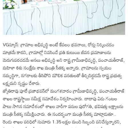
VGన్యూస్: గ్రామాల అభివృద్ధి అంటే కేవలం భవనాలు, రోడ్లు నిర్మించడం
మాత్రమే కాదని, గ్రామాల్లో నివసించే ప్రతి కుటుంబ జీవన ప్రమాణాలను
మెరుగుపరచడమే అసలు అభివృద్ధి అని రాష్ట్ర గ్రామీణాభివృద్ధి, పంచాయతీరాజ్,
మహిళా శిశు సంక్షేమ శాఖ మంత్రి సీతక్క అన్నారు. గ్రామాలను స్వయం
సమృద్ధిగా, నగరాలకు తీసిపోని మౌలిక వసతులతో తీర్చిదిద్దడమే రాష్ట్ర ప్రభుత్వ
లక్ష్యమని స్పష్టం చేశారు.
జ్యోతిరావు పూలే ప్రజాభవన్‌లో మంగళవారం గ్రామీణాభివృద్ధి, పంచాయతీరాజ్
శాఖల రాష్ట్రస్థాయి సమీక్ష సమావేశం నిర్వహించారు. దాదాపు ఏడు గంటల
పాటు సాగిన సమావేశంలో శాఖల వారీగా పనుల పురోగతి, భవిషత్తు లక్ష్యాలను
మంత్రి సీతక్క సమీక్షించారు. ఈ సందర్భంగా మంత్రి సీతక్క మాట్లాడుతూ..
రెండు శాఖల పరిధిలో సుమారు 1.35 లక్షల మంది సిబ్బంది పనిచేస్తున్నారని,