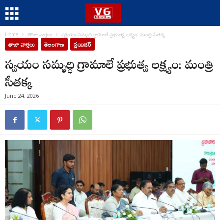
Home
తాజా వార్తలు
స్వయం సమృద్ధి గ్రామాలే ప్రభుత్వ లక్ష్యం: మంత్రి సీతక్క
తాజా వార్తలు
తెలంగాణ
స్లయిడర్
స్వయం సమృద్ధి గ్రామాలే ప్రభుత్వ లక్ష్యం: మంత్రి
సీతక్క
June 24, 2026