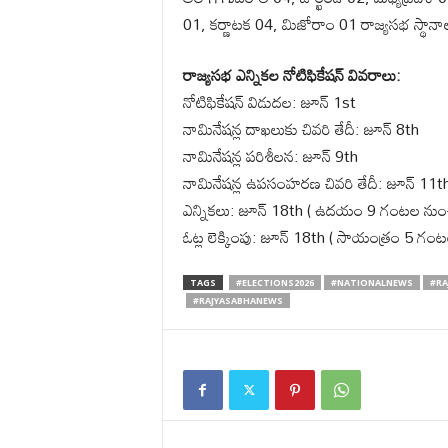
01, కర్ణాటక 04, మిజోరాం 01 రాజ్యసభ స్థానాల
రాజ్యసభ ఎన్నికల నోటిఫికేషన్ వివరాలు:
నోటిఫికేషన్ విడుదల: జూన్ 1st
నామినేషన్ల దాఖలుకు చివరి తేదీ: జూన్ 8th
నామినేషన్ల పరిశీలన: జూన్ 9th
నామినేషన్ల ఉపసంహరణ చివరి తేదీ: జూన్ 11t
ఎన్నికలు: జూన్ 18th ( ఉదయం 9 గంటల ను
ఓట్ల లెక్కింపు: జూన్ 18th ( సాయంత్రం 5 గంట
TAGS
#ELECTIONS2026
#NATIONALNEWS
#RA
#RAJYASABHANEWS