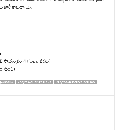
ు ఖాళీ కానున్నాయి.
h
ంచి సాయంత్రం 4 గంటల వరకు)
ల నుంచి)
JYASABHA
#RAJYASABHAELECTIONS
#RAJYASABHAELECTIONS2026