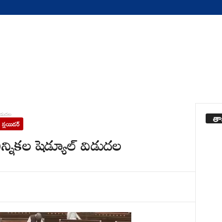
తా
విడుదల
స్లయిడర్
న్నికల షెడ్యూల్ విడుదల