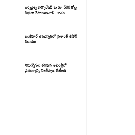
ఆర్యవైశ్య కార్పొరేషన్ కు రూ.500 కోట్ల
నిధులు కేటాయించాలి: కాచం
బంకీపూర్ ఉపఎన్నికలో ప్రశాంత్ కిషోర్
విజయం
నిరుద్యోగుల తరఫున అసెంబ్లీలో
ప్రభుత్వాన్ని నిలదీస్తాం: కేటీఆర్