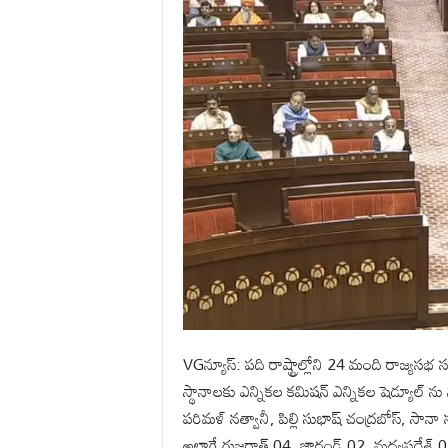
VGన్యూస్: పది రాష్ట్రాల్లోని 24 మంది రాజ్
స్థానాలకు ఎన్నికల కమిషన్ ఎన్నికల షెడ్యూల్ ను 
పరిమళ్ నత్వానీ, పిల్లి సుభాష్ చంద్రబోస్, 
అలాగే గుజరాత్ 04, జార్ఖండ్ 02, మధ్యప్రదేశ్