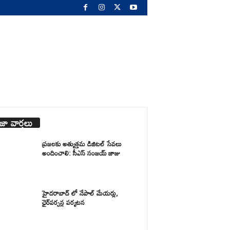
జా వార్తలు
ప్రజలకు అత్యుత్తమ డిజిటల్ సేవలు
అందించాలి: సీఎస్ సంజయ్ జాజు
హైదరాబాద్ లో నేపాల్ మేయర్లు,
ఛైర్‌పర్సన్ల పర్యటన