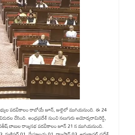
యసభ సభ్యుల పదవీకాలం రాబోయే జూన్, జులైలో ముగియనుంది. ఈ 24
విడుదల చేసింది. ఆంధ్రప్రదేశ్ నుంచి నలుగురు అయోధ్యరామిరెడ్డి,
సానా సతీష్ బాబుల రాజ్యసభ పదవీకాలం జూన్ 21 న ముగియనుంది.
 03, మణిపుర్ 01, మేఘాలయ 01, రాజస్థాన్ 03, అరుణాచల్ ప్రదేశ్