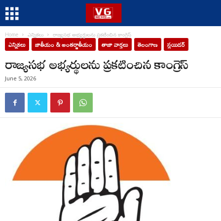
Home
ఎన్నికలు
రాజ్యసభ అభ్యర్థులను ప్రకటించిన కాంగ్రెస్
ఎన్నికలు
జాతీయం & అంతర్జాతీయం
తాజా వార్తలు
తెలంగాణ
స్లయిడర్
రాజ్యసభ అభ్యర్థులను ప్రకటించిన కాంగ్రెస్
June 5, 2026