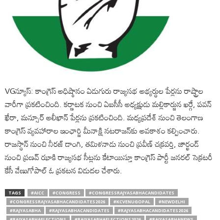
VGన్యూస్: కాంగ్రెస్ అధిష్ఠానం ఏడుగురు రాజ్యసభ అభ్యర్థుల పేర్లను రాష్ట్రాల
వారీగా ప్రకటించింది. కర్ణాటక నుంచి ఏఐసీసీ అధ్యక్షుడు మల్లికార్జున ఖర్గే, పవన్
ఖేరా, మన్సూర్ అలీఖాన్‌ పేర్లను ప్రకటించింది. మధ్యప్రదేశ్ నుంచి తెలంగాణ
కాంగ్రెస్ వ్యవహారాల ఇంఛార్జి మీనాక్షి నటరాజన్‌కు అవకాశం కల్పించారు.
రాజస్థాన్ నుంచి నీరజ్ డాంగి, తమిళనాడు నుంచి ప్రవీణ్ చక్రవర్తి, జార్ఖండ్
నుంచి ప్రణవ్ ఝాకి రాజ్యసభ సీట్లను కేటాయిస్తూ కాంగ్రెస్ పార్టీ జనరల్ సెక్రటరీ
కేసీ వేణుగోపాల్ ఓ ప్రకటన విడుదల చేశారు.
TAGS
#AICC
#CONGRESS
#CONGRESSRAJYASABHACANDIDATES
#CONGRESSRAJYASABHACANDIDATES2026
#KCVENUGOPAL
#NEWDELHI
#RAJYASABHA
#RAJYASABHACANDIDATES
#RAJYASABHACANDIDATES2026
#RAJYASABHAELECTIONS
#RAJYASABHAELECTIONS2026
#RAJYASABHANEWS