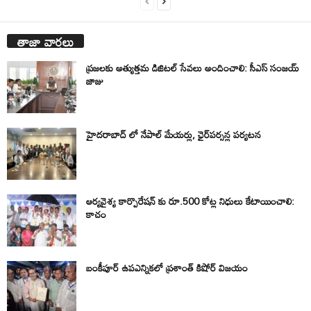
తాజా వార్తలు
ప్రజలకు అత్యుత్తమ డిజిటల్ సేవలు అందించాలి: సీఎస్ సంజయ్
జాజు
హైదరాబాద్ లో నేపాల్ మేయర్లు, ఛైర్‌పర్సన్ల పర్యటన
ఆర్యవైశ్య కార్పొరేషన్ కు రూ.500 కోట్ల నిధులు కేటాయించాలి:
కాచం
బంకీపూర్ ఉపఎన్నికలో ప్రశాంత్ కిషోర్ విజయం