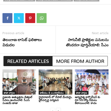
Previous article
Next article
తెలంగాణ లాసెట్ ఫలితాలు
సాగునీటి ప్రాజెక్టుల పనులను
విడుదల
తొందరగా పూర్తిచేయాలి: సీఎం
RELATED ARTICLES
MORE FROM AUTHOR
తాజా వార్తలు
జాతీయం & అంతర్జాతీయం
తాజా వార్తలు
ప్రజలకు అత్యుత్తమ డిజిటల్
హైదరాబాద్ లో నేపాల్ మేయర్లు,
ఆర్యవైశ్య కార్పొరేషన్ కు
సేవలు అందించాలి: సీఎస్
ఛైర్‌పర్సన్ల పర్యటన
రూ.500 కోట్ల నిధులు
సంజయ్ జాజు
కేటాయించాలి: కాచం