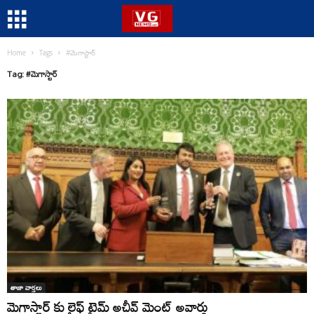
Home
Tags
#మెగాస్టార్
Tag: #మెగాస్టార్
తాజా వార్తలు
మెగాస్టార్ కు లైఫ్ టైమ్ అచీవ్ మెంట్ అవార్డు