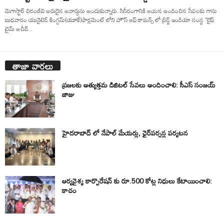
మెగాస్టార్ చిరంజీవి అరుదైన అవార్డును అందుకున్నారు. సినీరంగానికి ఆయన అందించిన సేవలకు గాను
బుధవారం యునైటెడ్ కింగ్డమ్(యూకే)పార్లమెంట్ లోని హౌస్ ఆఫ్ కామన్స్ లో బ్రిడ్జ్ ఇండియా సంస్థ "లైఫ్
టైమ్ అచీవ్...
తాజా వార్తలు
ప్రజలకు అత్యుత్తమ డిజిటల్ సేవలు అందించాలి: సీఎస్ సంజయ్
జాజు
హైదరాబాద్ లో నేపాల్ మేయర్లు, ఛైర్‌పర్సన్ల పర్యటన
ఆర్యవైశ్య కార్పొరేషన్ కు రూ.500 కోట్ల నిధులు కేటాయించాలి:
కాచం