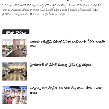
VGన్యూస్:అమెరికాలోని మేరీల్యాండ్ రాష్ట్రంలోని బాల్టిమోర్ కన్వెన్షన్ సెంటర్‌లో నిర్వహించనున్న19వ
ఆటా మహాసభలకు హాజరు కావాలని సీఎం రేవంత్ రెడ్డిని అమెరికన్ తెలుగు అసోసియేషన్ (ATA)
ప్రతినిధులు ఆహ్వానించారు. సోమవారం డాక్టర్ బీఆర్ అంబేద్కర్...
తాజా వార్తలు
ప్రజలకు అత్యుత్తమ డిజిటల్ సేవలు అందించాలి: సీఎస్ సంజయ్
జాజు
హైదరాబాద్ లో నేపాల్ మేయర్లు, ఛైర్‌పర్సన్ల పర్యటన
ఆర్యవైశ్య కార్పొరేషన్ కు రూ.500 కోట్ల నిధులు కేటాయించాలి:
కాచం