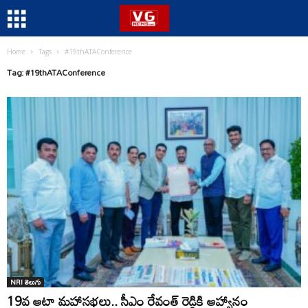
Home
Tags
#19thATAConference
Tag: #19thATAConference
NRI తెలుగు
19వ ఆటా మహాసభలు.. సీఎం రేవంత్ రెడ్డికి ఆహ్వానం