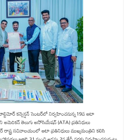
బాల్టిమోర్ కన్వెన్షన్ సెంటర్‌లో నిర్వహించనున్న19వ ఆటా
ి అమెరికన్ తెలుగు అసోసియేషన్ (ATA) ప్రతినిధులు
్ రాష్ట్ర సచివాలయంలో ఆటా ప్రతినిధులు ముఖ్యమంత్రిని కలిసి
హాసభలు జూలై 31 నుంచి ఆగస్టు 2వ తేదీ వరకు నిర్వహించనున్నట్లు