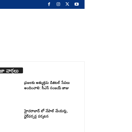
జా వార్తలు
ప్రజలకు అత్యుత్తమ డిజిటల్ సేవలు
అందించాలి: సీఎస్ సంజయ్ జాజు
హైదరాబాద్ లో నేపాల్ మేయర్లు,
ఛైర్‌పర్సన్ల పర్యటన