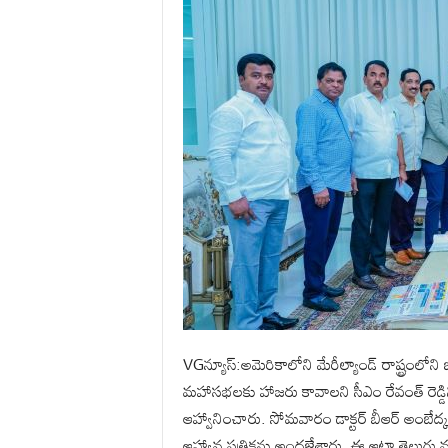
VGన్యూస్:అమెరికాలోని మేరీల్యాండ్ రాష్ట్రంలోని 
మహాసభలకు హాజరు కావాలని సీఎం రేవంత్ రెడ్డిన
ఆహ్వానించారు. సోమవారం డాక్టర్ బీఆర్ అంబేద్కర
ఆహ్వాన పత్రికను అందజేశారు. ఈ ఆటా తెలుగు మ