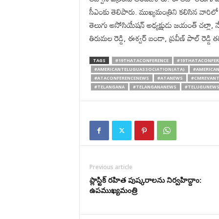
సీఎంకు తెలిపారు. ముఖ్యమంత్రిని కలిసిన వారిలో మం
తెలుగు అసోసియేష‌న్ అధ్యక్షుడు జయంత్ చల్లా, నేష
తిరుమల రెడ్డి, ఈశ్వర్ బండా, ప్రవీణ్ పాల్ రెడ్డి
TAGS
#19THATACONFERENCE
#19THATACONFE
#AMERICANTELUGUASSOCIATION(ATA)
#AMERICA
#ATACONFERENCENEWS
#ATANEWS
#CMREVANT
#TELANGANA
#TELANGANANEWS
#TELUGUNEW
Previous article
ప్లాస్టిక్ రహిత పుష్కరాలను నిర్వహిద్దాం:
ఉపముఖ్యమంత్రి