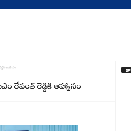
తా
డికి ఆహ్వానం
 రేవంత్ రెడ్డికి ఆహ్వానం