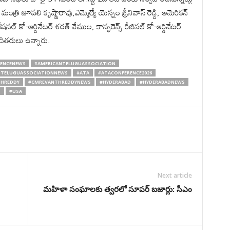
త్రి జూపలి కృష్ణారావు,ఎమ్మెల్యే యెన్నం శ్రీనివాస్ రెడ్డి, అమెరికన్
నల్ కో-ఆర్డినేటర్ శరత్ వేముల, కాన్ఫరెన్స్ రీజినల్ కో-ఆర్డినేటర్
 తదితరులు ఉన్నారు.
RENCENEWS
#AMERICANTELUGUASSOCIATION
NTELUGUASSOCIATIONNEWS
#ATA
#ATACONFERENCE2026
HREDDY
#CMREVANTHREDDYNEWS
#HYDERABAD
#HYDERABADNEWS
S
#USA
Next article
మహిళా సంఘాలకు త్వరలో సూపర్ బజార్లు: సీఎం