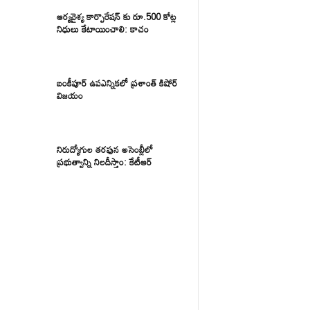
ఆర్యవైశ్య కార్పొరేషన్ కు రూ.500 కోట్ల
నిధులు కేటాయించాలి: కాచం
బంకీపూర్ ఉపఎన్నికలో ప్రశాంత్ కిషోర్
విజయం
నిరుద్యోగుల తరఫున అసెంబ్లీలో
ప్రభుత్వాన్ని నిలదీస్తాం: కేటీఆర్