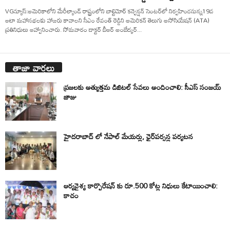
VGన్యూస్:అమెరికాలోని మేరీల్యాండ్ రాష్ట్రంలోని బాల్టిమోర్ కన్వెన్షన్ సెంటర్‌లో నిర్వహించనున్న19వ
ఆటా మహాసభలకు హాజరు కావాలని సీఎం రేవంత్ రెడ్డిని అమెరికన్ తెలుగు అసోసియేషన్ (ATA)
ప్రతినిధులు ఆహ్వానించారు. సోమవారం డాక్టర్ బీఆర్ అంబేద్కర్...
తాజా వార్తలు
ప్రజలకు అత్యుత్తమ డిజిటల్ సేవలు అందించాలి: సీఎస్ సంజయ్
జాజు
హైదరాబాద్ లో నేపాల్ మేయర్లు, ఛైర్‌పర్సన్ల పర్యటన
ఆర్యవైశ్య కార్పొరేషన్ కు రూ.500 కోట్ల నిధులు కేటాయించాలి:
కాచం