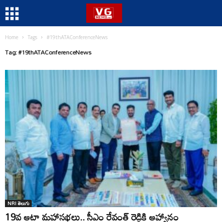
Home
Tags
#19thATAConferenceNews
Tag: #19thATAConferenceNews
NRI తెలుగు
19వ ఆటా మహాసభలు.. సీఎం రేవంత్ రెడ్డికి ఆహ్వానం