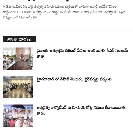
VGన్యూస్:బీఆర్ఎస్ పార్టీ సభ్యత్వ నమోదు డిజిటల్ ప్రక్రియలో భాగంగా ఆపార్టీ అధినేత కేసీఆర్
రాష్ట్రంలోని 119 నియోజక వర్గాలకు ఇంఛార్జీలను ప్రకటించారు. అలాగే ప్రతీ నియోజకవర్గానికి ఒక్కరు
చొప్పున ఐటీ నిపుణుతో కలిపి...
తాజా వార్తలు
ప్రజలకు అత్యుత్తమ డిజిటల్ సేవలు అందించాలి: సీఎస్ సంజయ్
జాజు
హైదరాబాద్ లో నేపాల్ మేయర్లు, ఛైర్‌పర్సన్ల పర్యటన
ఆర్యవైశ్య కార్పొరేషన్ కు రూ.500 కోట్ల నిధులు కేటాయించాలి:
కాచం