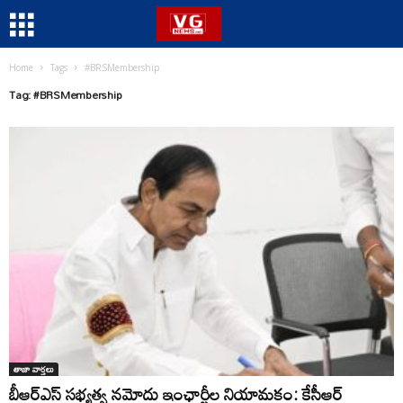
Home
Tags
#BRSMembership
Tag: #BRSMembership
తాజా వార్తలు
బీఆర్ఎస్ సభ్యత్వ నమోదు ఇంఛార్జీల నియామకం: కేసీఆర్