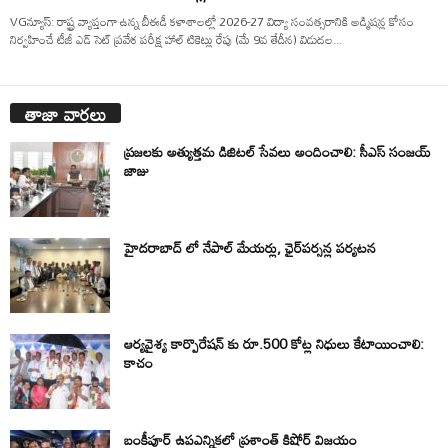
VGన్యూస్: రాష్ట్ర వ్యాప్తంగా ఉన్న బీఈడీ కళాశాలల్లో 2026-27 విద్యా సంవత్సరానికి అడ్మిషన్ల కోసం
నిర్వహించే టీజీ ఎడ్ సెట్ ప్రవేశ పరీక్ష హాల్ టికెట్లు రేపు (మే 9వ తేదీన) విడుదల...
తాజా వార్తలు
ప్రజలకు అత్యుత్తమ డిజిటల్ సేవలు అందించాలి: సీఎస్ సంజయ్
జాజు
హైదరాబాద్ లో నేపాల్ మేయర్లు, ఛైర్‌పర్సన్ల పర్యటన
ఆర్యవైశ్య కార్పొరేషన్ కు రూ.500 కోట్ల నిధులు కేటాయించాలి:
కాచం
బంకీపూర్ ఉపఎన్నికలో ప్రశాంత్ కిషోర్ విజయం