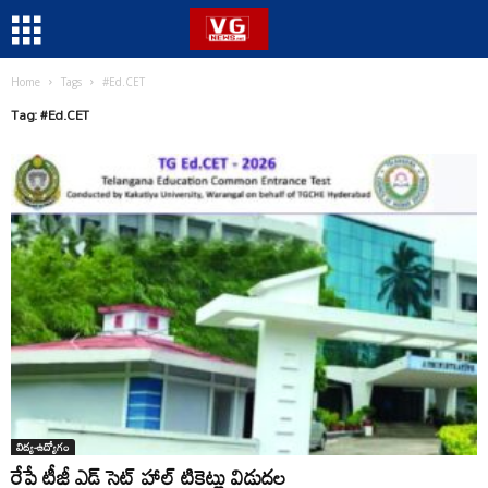
Home
Tags
#Ed.CET
Tag: #Ed.CET
విద్య-ఉద్యోగం
రేపే టీజీ ఎడ్ సెట్ హాల్ టికెట్లు విడుదల