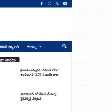
ోటో గ్యాలరీ
మరిన్ని
జా వార్తలు
ప్రజలకు అత్యుత్తమ డిజిటల్ సేవలు
అందించాలి: సీఎస్ సంజయ్ జాజు
హైదరాబాద్ లో నేపాల్ మేయర్లు,
ఛైర్‌పర్సన్ల పర్యటన