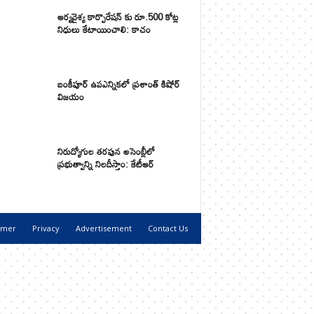
ఆర్యవైశ్య కార్పొరేషన్ కు రూ.500 కోట్ల
నిధులు కేటాయించాలి: కాచం
బంకీపూర్ ఉపఎన్నికలో ప్రశాంత్ కిషోర్
విజయం
నిరుద్యోగుల తరఫున అసెంబ్లీలో
ప్రభుత్వాన్ని నిలదీస్తాం: కేటీఆర్
imer
Privacy
Advertisement
Contact Us