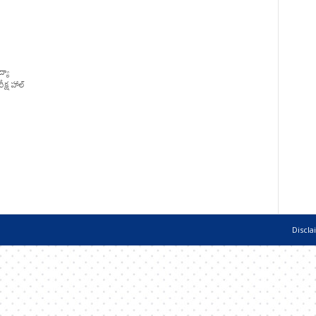
్యా
ీక్ష హాల్
Discla