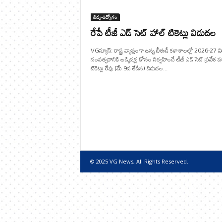
విద్య-ఉద్యోగం
రేపే టీజీ ఎడ్ సెట్ హాల్ టికెట్లు విడుదల
VGన్యూస్: రాష్ట్ర వ్యాప్తంగా ఉన్న బీఈడీ కళాశాలల్లో 2026-27 విద
సంవత్సరానికి అడ్మిషన్ల కోసం నిర్వహించే టీజీ ఎడ్ సెట్ ప్రవేశ పర
టికెట్లు రేపు (మే 9వ తేదీన) విడుదల...
© 2025 VG News, All Rights Reserved.