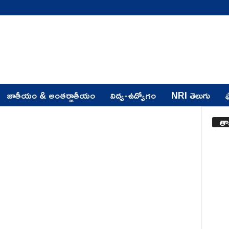
జాతీయం & అంతర్జాతీయం
విద్య-ఉద్యోగం
NRI తెలుగు
ఫ
తా