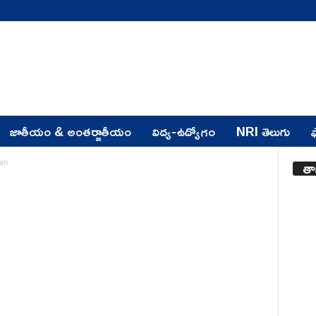
జాతీయం & అంతర్జాతీయం
విద్య-ఉద్యోగం
NRI తెలుగు
ఫ
తా
iah