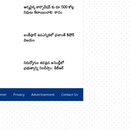
ఆర్యవైశ్య కార్పొరేషన్ కు రూ.500 కోట్ల
నిధులు కేటాయించాలి: కాచం
బంకీపూర్ ఉపఎన్నికలో ప్రశాంత్ కిషోర్
విజయం
నిరుద్యోగుల తరఫున అసెంబ్లీలో
ప్రభుత్వాన్ని నిలదీస్తాం: కేటీఆర్
imer
Privacy
Advertisement
Contact Us