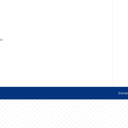
.
నలు
Discla