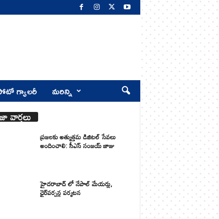
ోటో గ్యాలరీ
మరిన్ని
జా వార్తలు
ప్రజలకు అత్యుత్తమ డిజిటల్ సేవలు
అందించాలి: సీఎస్ సంజయ్ జాజు
హైదరాబాద్ లో నేపాల్ మేయర్లు,
ఛైర్‌పర్సన్ల పర్యటన