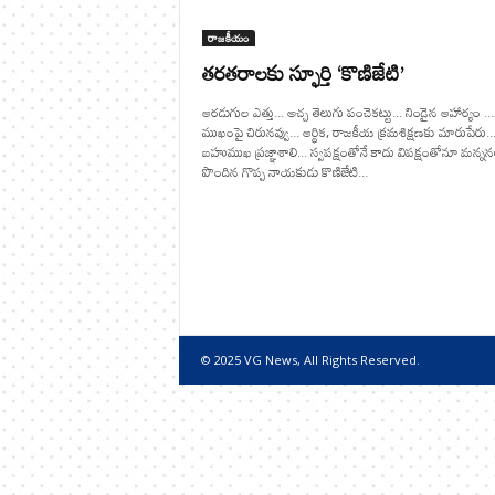
రాజకీయం
తరతరాలకు స్ఫూర్తి ‘కొణిజేటి’
ఆరడుగుల ఎత్తు... అచ్చ తెలుగు పంచెకట్టు... నిండైన ఆహార్యం ...
ముఖంపై చిరునవ్వు... ఆర్థిక, రాజకీయ క్రమశిక్షణకు మారుపేరు..
బహుముఖ ప్రజ్ఞాశాలి... స్వపక్షంతోనే కాదు విపక్షంతోనూ మన్న
పొందిన గొప్ప నాయకుడు కొణిజేటి...
© 2025 VG News, All Rights Reserved.