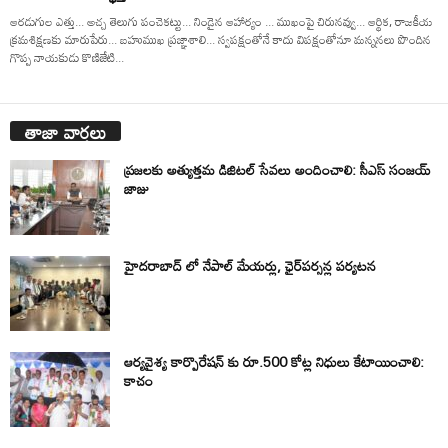
ఆరడుగుల ఎత్తు... అచ్చ తెలుగు పంచెకట్టు... నిండైన ఆహార్యం ... ముఖంపై చిరునవ్వు... ఆర్థిక, రాజకీయ
క్రమశిక్షణకు మారుపేరు... బహుముఖ ప్రజ్ఞాశాలి... స్వపక్షంతోనే కాదు విపక్షంతోనూ మన్ననలు పొందిన
గొప్ప నాయకుడు కొణిజేటి...
తాజా వార్తలు
ప్రజలకు అత్యుత్తమ డిజిటల్ సేవలు అందించాలి: సీఎస్ సంజయ్
జాజు
హైదరాబాద్ లో నేపాల్ మేయర్లు, ఛైర్‌పర్సన్ల పర్యటన
ఆర్యవైశ్య కార్పొరేషన్ కు రూ.500 కోట్ల నిధులు కేటాయించాలి:
కాచం