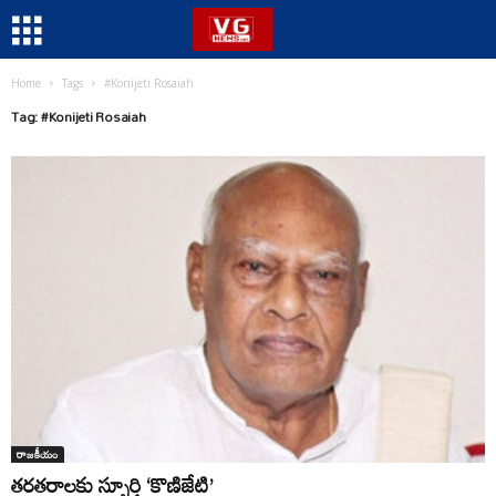
Home
Tags
#Konijeti Rosaiah
Tag: #Konijeti Rosaiah
రాజకీయం
తరతరాలకు స్ఫూర్తి ‘కొణిజేటి’