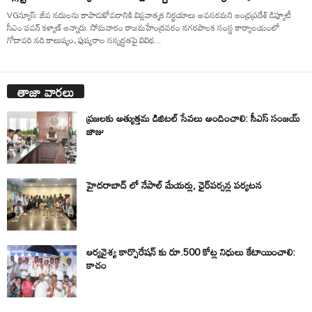
VGన్యూస్: జీవ నదులను కాపాడుకోవడానికి విప్లవాత్మక నిర్ణయాలు అవసరమని ఆంధ్రప్రదేశ్ డిప్యూటీ
సీఎం పవన్ కళ్యాణ్ అన్నారు. సోమవారం రాజమహేంద్రవరం నగరపాలక సంస్థ కార్యాలయంలో
గోదావరి నది కాలుష్యం, పుష్కరాల సన్నద్ధతపై వివిధ...
తాజా వార్తలు
ప్రజలకు అత్యుత్తమ డిజిటల్ సేవలు అందించాలి: సీఎస్ సంజయ్
జాజు
హైదరాబాద్ లో నేపాల్ మేయర్లు, ఛైర్‌పర్సన్ల పర్యటన
ఆర్యవైశ్య కార్పొరేషన్ కు రూ.500 కోట్ల నిధులు కేటాయించాలి:
కాచం