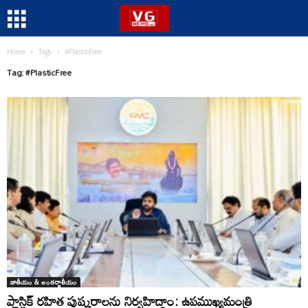
Home
Tags
#PlasticFree
Tag: #PlasticFree
జాతీయం & అంతర్జాతీయం
ప్లాస్టిక్ రహిత పుష్కరాలను నిర్వహిద్దాం: ఉపముఖ్యమంత్రి