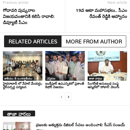
Previous article
Next article
గోదావరి పుష్కరాల
19వ ఆటా మహాసభలు.. సీఎం
విజయవంతానికి కలిసి రావాలి:
రేవంత్ రెడ్డికి ఆహ్వానం
డిప్యూటీ సీఎం
RELATED ARTICLES
MORE FROM AUTHOR
జాతీయం & అంతర్జాతీయం
ఎన్నికలు
తాజా వార్తలు
హైదరాబాద్ లో నేపాల్ మేయర్లు,
బంకీపూర్ ఉపఎన్నికలో ప్రశాంత్
సింగ‌రేణి అనుబంధ సంస్థ
ఛైర్‌పర్సన్ల పర్యటన
కిషోర్ విజయం
ఆప్మెల్‌లో ‘సోలార్’ వెలుగు
తాజా వార్తలు
ప్రజలకు అత్యుత్తమ డిజిటల్ సేవలు అందించాలి: సీఎస్ సంజయ్