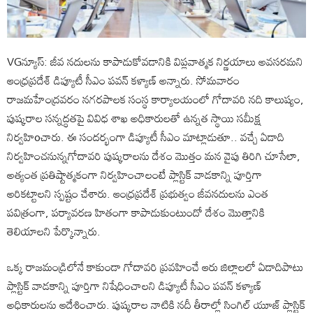
VGన్యూస్: జీవ నదులను కాపాడుకోవడానికి విప్లవాత్మక నిర్ణయాలు అవసరమని
ఆంధ్రప్రదేశ్ డిప్యూటీ సీఎం పవన్ కళ్యాణ్ అన్నారు. సోమవారం
రాజమహేంద్రవరం నగరపాలక సంస్థ కార్యాలయంలో గోదావరి నది కాలుష్యం,
పుష్కరాల సన్నద్ధతపై వివిధ శాఖ అధికారులతో ఉన్నత స్థాయి సమీక్ష
నిర్వహిoచారు. ఈ సందర్భంగా డిప్యూటీ సీఎం మాట్లాడుతూ.. వచ్చే ఏడాది
నిర్వహించనున్నగోదావరి పుష్కరాలను దేశం మొత్తం మన వైపు తిరిగి చూసేలా,
అత్యంత ప్రతిష్టాత్మకంగా నిర్వహించాలంటే ప్లాస్టిక్ వాడకాన్ని పూర్తిగా
అరికట్టాలని స్పష్టం చేశారు. ఆంధ్రప్రదేశ్ ప్రభుత్వం జీవనదులను ఎంత
పవిత్రంగా, పర్యావరణ హితంగా కాపాడుకుంటుందో దేశం మొత్తానికి
తెలియాలని పేర్కొన్నారు.
ఒక్క రాజమండ్రిలోనే కాకుండా గోదావరి ప్రవహించే ఆరు జిల్లాలలో ఏడాదిపాటు
ప్లాస్టిక్ వాడకాన్ని పూర్తిగా నిషేధించాలని డిప్యూటీ సీఎం పవన్ కళ్యాణ్
అధికారులను ఆదేశించారు. పుష్కరాల నాటికి నదీ తీరాల్లో సింగిల్ యూజ్ ప్లాస్టిక్