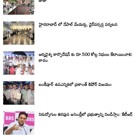
జాజు
హైదరాబాద్ లో నేపాల్ మేయర్లు, ఛైర్‌పర్సన్ల పర్యటన
ఆర్యవైశ్య కార్పొరేషన్ కు రూ.500 కోట్ల నిధులు కేటాయించాలి:
కాచం
బంకీపూర్ ఉపఎన్నికలో ప్రశాంత్ కిషోర్ విజయం
నిరుద్యోగుల తరఫున అసెంబ్లీలో ప్రభుత్వాన్ని నిలదీస్తాం: కేటీఆర్