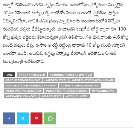
అన్నదే కనిపించకూడదని స్పష్టం చేశారు. ఇందుకోసం ప్రత్యేకంగా ఏర్పాటైన
ఎన్విరాన్‌మెంటల్ టాస్క్‌ఫోర్స్ రాబోయే ఏడాది కాలంలో ప్లాస్టిక్‌ను పూర్తిగా
నిర్మూలించేలా, దానికి తగిన ప్రత్యామ్నాయాలను అందుబాటులోకి తెచ్చేలా
కఠినమైన చర్యలు చేపట్టాలన్నారు. పొల్యూషన్ కంట్రోల్ బోర్డ్ ద్వారా రూ.100
కోట్ల ప్రత్యేక బడ్జెట్‌ను కేటాయిస్తున్నామని తెలిపారు. గత పుష్కరాలకు 4.6 కోట్ల
మంది భక్తులు వస్తే, ఈసారి ఆ రద్దీ రెట్టింపై దాదాపు 10 కోట్ల మంది వస్తారని
అంచనా ఉంది. అందుకు తగ్గట్లు ఏర్పాట్లు చేయాలని అధికారులను ఉప
ముఖ్యమంత్రి ఆదేశించారు.
TAGS
#ANDHRAPRADESH
#ANDHRAPRADESHDEPUTYCM
#ANDHRAPRADESHNEWS
#APDEPUTYCM
#APDEPUTYCMPAWANKALYAN
#APDEPUTYCMPAWANKALYANNEWS
#DEPUTYCMPAWANKALYAN
#GODAVARIPUSHKARALU
#GODAVARIPUSHKARALU2027
#PAWANKALYAN
#PAWANKALYANNEWS
#PLASTICFREE
#TELUGUNEWS