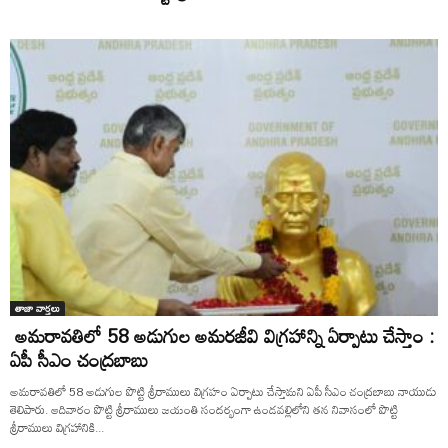
తాజా వార్తలు
అమరావతిలో 58 అడుగుల అమరజీవి విగ్రహాన్ని ఏర్పాటు చేస్తాం :
ఏపీ సీఎం చంద్రబాబు
అమరావతిలో 58 అడుగుల పొట్టి శ్రీరాములు విగ్రహం ఏర్పాటు చేస్తామని ఏపీ సీఎం చంద్రబాబు నాయుడు
తెలిపారు. ఆదివారం పొట్టి శ్రీరాములు జయంతి సందర్భంగా ఉండవల్లిలోని తన నివాసంలో పొట్టి
శ్రీరాములు విగ్రహానికి...