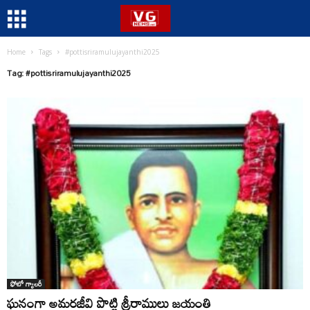
Home
Tags
#pottisriramulujayanthi2025
Tag: #pottisriramulujayanthi2025
ఫోటో గ్యాలరీ
ఘనంగా అమరజీవి పొట్టి శ్రీరాములు జయంతి