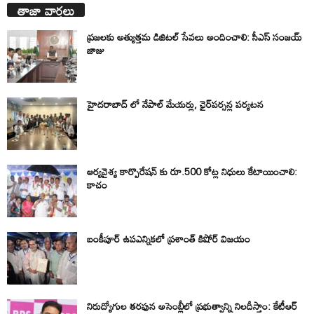
తాజా వార్తలు
ప్రజలకు అత్యుత్తమ డిజిటల్ సేవలు అందించాలి: సీఎస్ సంజయ్
జాజు
హైదరాబాద్ లో నేపాల్ మేయర్లు, ఛైర్‌పర్సన్ల పర్యటన
ఆర్యవైశ్య కార్పొరేషన్ కు రూ.500 కోట్ల నిధులు కేటాయించాలి:
కాచం
బంకీపూర్ ఉపఎన్నికలో ప్రశాంత్ కిషోర్ విజయం
నిరుద్యోగుల తరఫున అసెంబ్లీలో ప్రభుత్వాన్ని నిలదీస్తాం: కేటీఆర్