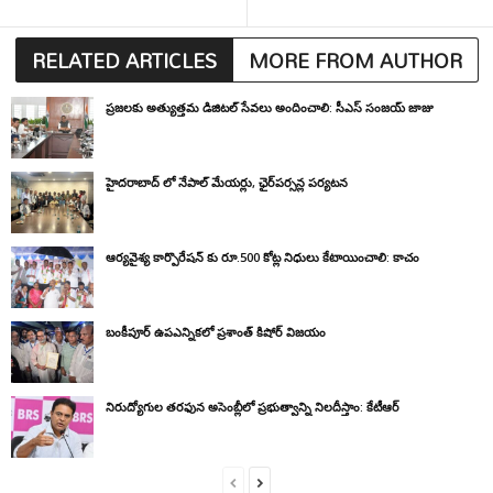
RELATED ARTICLES
MORE FROM AUTHOR
ప్రజలకు అత్యుత్తమ డిజిటల్ సేవలు అందించాలి: సీఎస్ సంజయ్ జాజు
హైదరాబాద్ లో నేపాల్ మేయర్లు, ఛైర్‌పర్సన్ల పర్యటన
ఆర్యవైశ్య కార్పొరేషన్ కు రూ.500 కోట్ల నిధులు కేటాయించాలి: కాచం
బంకీపూర్ ఉపఎన్నికలో ప్రశాంత్ కిషోర్ విజయం
నిరుద్యోగుల తరఫున అసెంబ్లీలో ప్రభుత్వాన్ని నిలదీస్తాం: కేటీఆర్