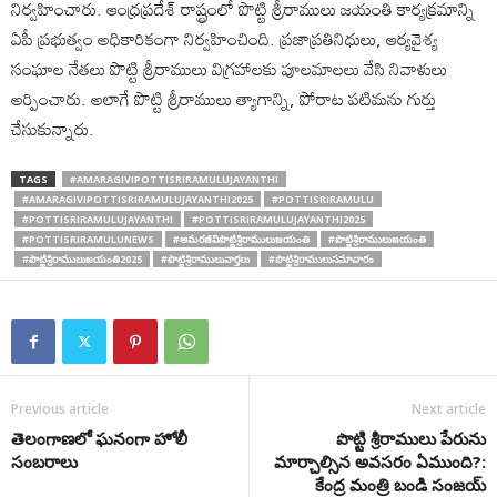
నిర్వహించారు. ఆంధ్రప్రదేశ్ రాష్ట్రంలో పొట్టి శ్రీరాములు జయంతి కార్యక్రమాన్ని
ఏపీ ప్రభుత్వం అధికారికంగా నిర్వహించింది. ప్రజాప్రతినిధులు, ఆర్యవైశ్య
సంఘాల నేతలు పొట్టి శ్రీరాములు విగ్రహాలకు పూలమాలలు వేసి నివాళులు
అర్పించారు. అలాగే పొట్టి శ్రీరాములు త్యాగాన్ని, పోరాట పటిమను గుర్తు
చేసుకున్నారు.
TAGS
#AMARAGIVIPOTTISRIRAMULUJAYANTHI
#AMARAGIVIPOTTISRIRAMULUJAYANTHI2025
#POTTISRIRAMULU
#POTTISRIRAMULUJAYANTHI
#POTTISRIRAMULUJAYANTHI2025
#POTTISRIRAMULUNEWS
#అమరజీవిపొట్టిశ్రీరాములుజయంతి
#పొట్టిశ్రీరాములుజయంతి
#పొట్టిశ్రీరాములుజయంతి2025
#పొట్టిశ్రీరాములువార్తలు
#పొట్టిశ్రీరాములుసమాచారం
Previous article
Next article
తెలంగాణలో ఘనంగా హోలీ
పొట్టి శ్రీరాములు పేరును
సంబరాలు
మార్చాల్సిన అవసరం ఏముంది?:
కేంద్ర మంత్రి బండి సంజయ్