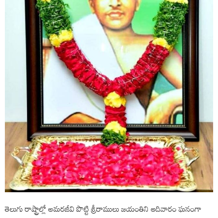
తెలుగు రాష్ట్రాల్లో అమరజీవి పొట్టి శ్రీరాములు జయంతిని ఆదివారం ఘనంగా