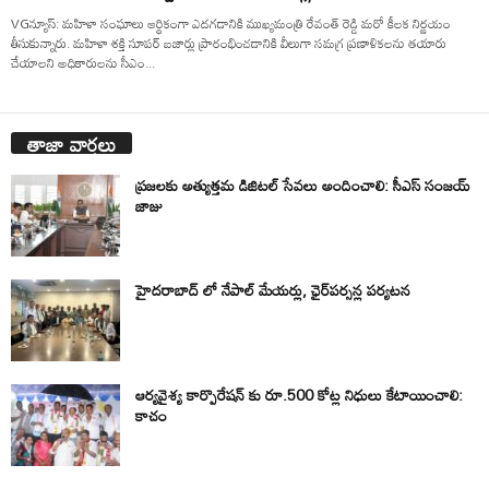
VGన్యూస్: మహిళా సంఘాలు ఆర్థికంగా ఎదగడానికి ముఖ్యమంత్రి రేవంత్ రెడ్డి మరో కీలక నిర్ణయం
తీసుకున్నారు. మహిళా శక్తి సూపర్ బజార్లు ప్రారంభించడానికి వీలుగా సమగ్ర ప్రణాళికలను తయారు
చేయాలని అధికారులను సీఎం...
తాజా వార్తలు
ప్రజలకు అత్యుత్తమ డిజిటల్ సేవలు అందించాలి: సీఎస్ సంజయ్
జాజు
హైదరాబాద్ లో నేపాల్ మేయర్లు, ఛైర్‌పర్సన్ల పర్యటన
ఆర్యవైశ్య కార్పొరేషన్ కు రూ.500 కోట్ల నిధులు కేటాయించాలి:
కాచం