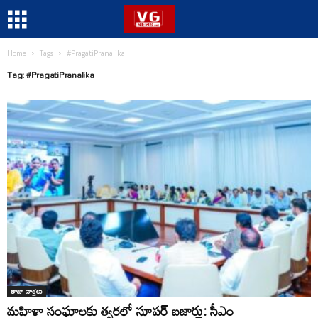
Home
Tags
#PragatiPranalika
Tag: #PragatiPranalika
తాజా వార్తలు
మహిళా సంఘాలకు త్వరలో సూపర్ బజార్లు: సీఎం