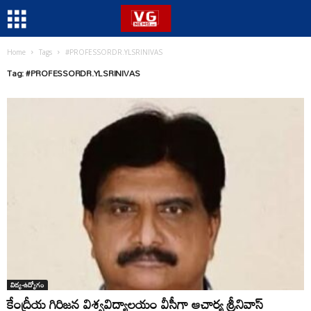
Home
Tags
#PROFESSORDR.YLSRINIVAS
Tag: #PROFESSORDR.YLSRINIVAS
విద్య-ఉద్యోగం
కేంద్రీయ గిరిజన విశ్వవిద్యాలయం వీసీగా ఆచార్య శ్రీనివాస్