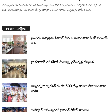
సమ్మక్క-సారక్క కేంద్రీయ గిరిజన విశ్వవిద్యాలయం తొలి వైస్‌ఛాన్సలర్‌గా ప్రొఫెసర్‌ వై.ఎల్‌. శ్రీనివాస్‌
నియమితులయ్యారు. ఈ మేరకు కేంద్ర విద్యాశాఖ మంగళవారం ఉత్తర్వులు జారీ చేసింది.
తాజా వార్తలు
ప్రజలకు అత్యుత్తమ డిజిటల్ సేవలు అందించాలి: సీఎస్ సంజయ్
జాజు
హైదరాబాద్ లో నేపాల్ మేయర్లు, ఛైర్‌పర్సన్ల పర్యటన
ఆర్యవైశ్య కార్పొరేషన్ కు రూ.500 కోట్ల నిధులు కేటాయించాలి:
కాచం
బంకీపూర్ ఉపఎన్నికలో ప్రశాంత్ కిషోర్ విజయం