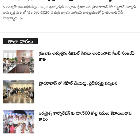
VGన్యూస్: క్రమశిక్షణే పిల్లల ఉజ్వల భవిష్యత్తుకు బలమైన పునాది అని హైదరాబాద్ సీపీ సజ్జనార్ అన్నారు.
రామకృష్ణ మఠ్ లో 'సంస్కార్-2026' సమ్మర్ క్యాంప్ ముగింపు కార్యక్రమంలో హైదరాబాద్ సీపీ
పాల్గొన్నారు. ఈ...
తాజా వార్తలు
ప్రజలకు అత్యుత్తమ డిజిటల్ సేవలు అందించాలి: సీఎస్ సంజయ్
జాజు
హైదరాబాద్ లో నేపాల్ మేయర్లు, ఛైర్‌పర్సన్ల పర్యటన
ఆర్యవైశ్య కార్పొరేషన్ కు రూ.500 కోట్ల నిధులు కేటాయించాలి:
కాచం