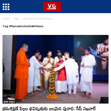
Home
Tags
#RamakrishnaMathNews
Tag: #RamakrishnaMathNews
తాజా వార్తలు
క్రమశిక్షణే పిల్లల భవిష్యత్తుకు బలమైన పునాది: సీపీ సజ్జనార్