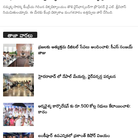
సమ్మక్క-సారక్క కేంద్రీయ గిరిజన విశ్వవిద్యాలయం తొలి వైస్‌ఛాన్సలర్‌గా ప్రొఫెసర్‌ వై.ఎల్‌. శ్రీనివాస్‌
నియమితులయ్యారు. ఈ మేరకు కేంద్ర విద్యాశాఖ మంగళవారం ఉత్తర్వులు జారీ చేసింది.
తాజా వార్తలు
ప్రజలకు అత్యుత్తమ డిజిటల్ సేవలు అందించాలి: సీఎస్ సంజయ్
జాజు
హైదరాబాద్ లో నేపాల్ మేయర్లు, ఛైర్‌పర్సన్ల పర్యటన
ఆర్యవైశ్య కార్పొరేషన్ కు రూ.500 కోట్ల నిధులు కేటాయించాలి:
కాచం
బంకీపూర్ ఉపఎన్నికలో ప్రశాంత్ కిషోర్ విజయం