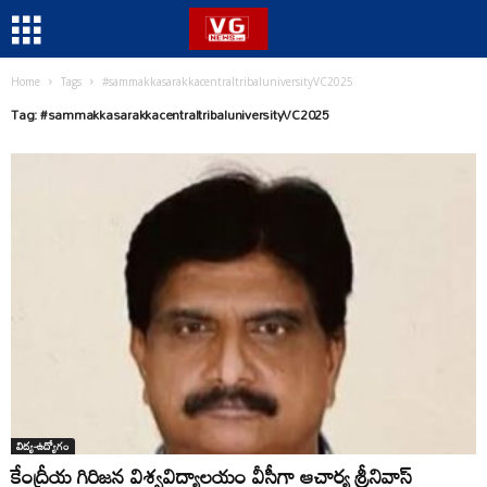
Home
Tags
#sammakkasarakkacentraltribaluniversityVC2025
Tag: #sammakkasarakkacentraltribaluniversityVC2025
విద్య-ఉద్యోగం
కేంద్రీయ గిరిజన విశ్వవిద్యాలయం వీసీగా ఆచార్య శ్రీనివాస్