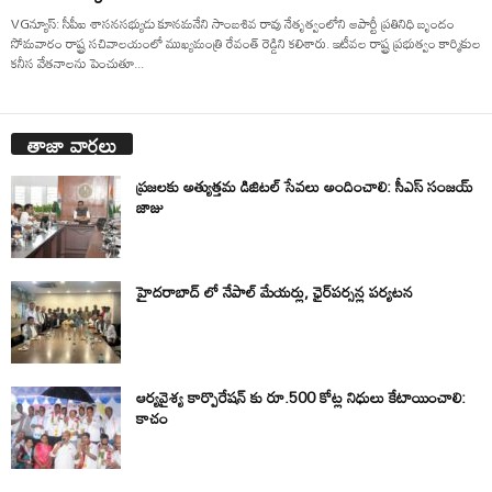
VGన్యూస్: సీపీఐ శాసనసభ్యుడు కూనమనేని సాంబశివ రావు నేతృత్వంలోని ఆపార్టీ ప్రతినిధి బృందం
సోమవారం రాష్ట్ర సచివాలయంలో ముఖ్యమంత్రి రేవంత్ రెడ్డిని కలిశారు. ఇటీవల రాష్ట్ర ప్రభుత్వం కార్మికుల
కనీస వేతనాలను పెంచుతూ...
తాజా వార్తలు
ప్రజలకు అత్యుత్తమ డిజిటల్ సేవలు అందించాలి: సీఎస్ సంజయ్
జాజు
హైదరాబాద్ లో నేపాల్ మేయర్లు, ఛైర్‌పర్సన్ల పర్యటన
ఆర్యవైశ్య కార్పొరేషన్ కు రూ.500 కోట్ల నిధులు కేటాయించాలి:
కాచం