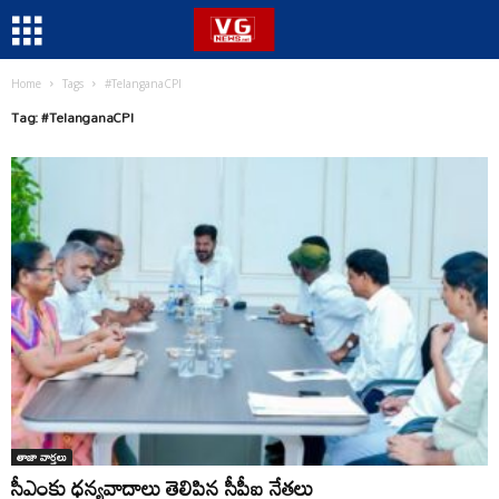
Home
Tags
#TelanganaCPI
Tag: #TelanganaCPI
తాజా వార్తలు
సీఎంకు ధన్యవాదాలు తెలిపిన సీపీఐ నేతలు