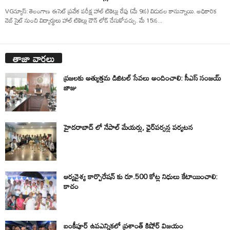
VGన్యూస్: తెలంగాణ ఈసెట్ ప్రవేశ పరీక్ష హాల్ టికెట్లు రేపు (మే 9న) విడుదల కానున్నాయి. అధికారిక
వెబ్ సైట్ నుంచి విద్యార్థులు హాల్ టికెట్లు డౌన్ లోడ్ చేసుకోవచ్చు. మే 15న...
తాజా వార్తలు
ప్రజలకు అత్యుత్తమ డిజిటల్ సేవలు అందించాలి: సీఎస్ సంజయ్
జాజు
హైదరాబాద్ లో నేపాల్ మేయర్లు, ఛైర్‌పర్సన్ల పర్యటన
ఆర్యవైశ్య కార్పొరేషన్ కు రూ.500 కోట్ల నిధులు కేటాయించాలి:
కాచం
బంకీపూర్ ఉపఎన్నికలో ప్రశాంత్ కిషోర్ విజయం