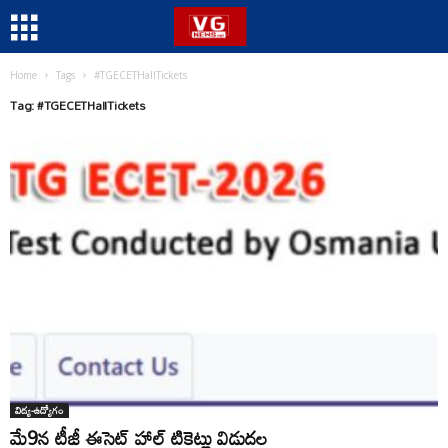
Home
Tags
#TGECETHallTickets
Tag: #TGECETHallTickets
విద్య-ఉద్యోగం
మే9న టీజీ ఈసెట్ హాల్ టికెట్లు విడుదల